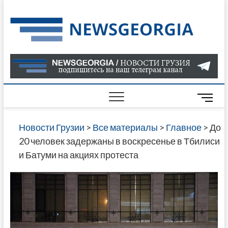
Skip
to
Нов
САМАЯ
content
АКТУАЛ
Гру
ИНФОР
О СОБ
В ГРУЗ
НОВОС
M
ГРУЗИИ
e
ОНЛАЙН
n
Новости Грузии
>
Все материалы
>
Главное
>
До
САЙТЕ 
u
20 человек задержаны в воскресенье в Тбилиси
НАЙДЕ
B
и Батуми на акциях протеста
НОВОС
u
ПОЛИТ
t
ЭКОНО
t
КУЛЬТУ
o
СПОРТА
n
МНОГО