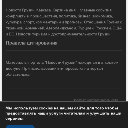
Новости Грузии, Кавказа. Картина дня – главные события,
конфликты и происшествия, политика, бизнес, экономика,
культура, спорт, комментарии и прогнозы. Отношения Грузии с
Украиной, Арменией, Азербайджаном, Турцией, Россией, США
и ЕС. Новости туризма и достопримечательности Грузии.
Правила цитирования
Материалы портала "Новости-Грузия" находятся в открытом
доступе. При использовании гиперссылка на портал
обязательна.
Политика конфиденциальности
Мы используем cookies на нашем сайте для того чтобы
Новости Грузии
| Black Sea Press LTD © 2020 All Rights Reserved /
предоставлять наши услуги читателям и улучшать наши
Design & development —
COCODO BRANDO
сервисы.