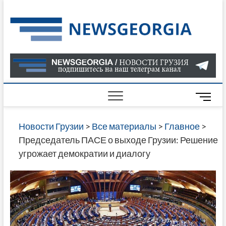
Skip
to
Нов
САМАЯ
content
АКТУАЛ
Гру
ИНФОР
О СОБ
В ГРУЗ
НОВОС
M
ГРУЗИИ
e
ОНЛАЙН
n
Новости Грузии
>
Все материалы
>
Главное
>
САЙТЕ 
u
Председатель ПАСЕ о выходе Грузии: Решение
НАЙДЕ
B
угрожает демократии и диалогу
НОВОС
u
ПОЛИТ
t
ЭКОНО
t
КУЛЬТУ
o
СПОРТА
n
МНОГО