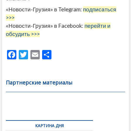
«Новости-Грузия» в Telegram:
подписаться
>>>
«Новости-Грузия» в Facebook:
перейти и
обсудить >>>
F
T
E
О
ac
w
m
тп
e
itt
ai
р
b
er
l
а
Партнерские материалы
o
в
o
и
k
ть
Навигация
по
КАРТИНА ДНЯ
записям