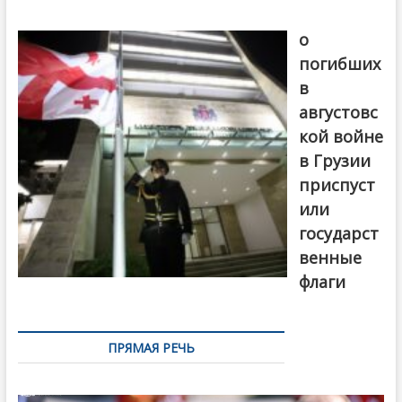
В память
о
погибших
в
августовс
кой войне
в Грузии
приспуст
или
государст
венные
флаги
ПРЯМАЯ РЕЧЬ