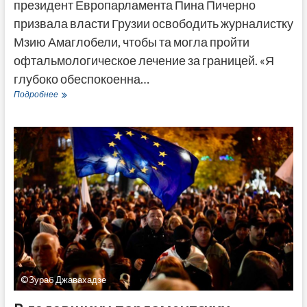
президент Европарламента Пина Пичерно
призвала власти Грузии освободить журналистку
Мзию Амаглобели, чтобы та могла пройти
офтальмологическое лечение за границей. «Я
глубоко обеспокоенна…
Вице-
Подробнее
президент
Европарламента
призвала
освободить
Мзию
Амаглобели
для
лечения
за
границей
©Зураб Джавахадзе