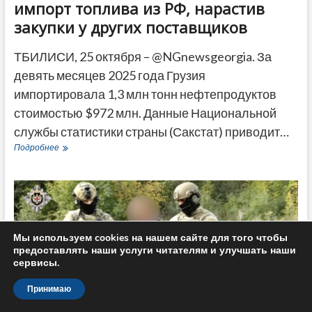
импорт топлива из РФ, нарастив
закупки у других поставщиков
ТБИЛИСИ, 25 октября – @NGnewsgeorgia. За
девять месяцев 2025 года Грузия
импортировала 1,3 млн тонн нефтепродуктов
стоимостью $972 млн. Данные Национальной
службы статистики страны (Сакстат) приводит…
В
Подробнее
2025
году
Грузия
сократила
импорт
топлива
из
Мы используем cookies на нашем сайте для того чтобы
РФ,
предоставлять наши услуги читателям и улучшать наши
нарастив
сервисы.
закупки
у
Принимаю
других
поставщиков