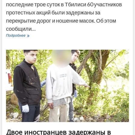
последние трое суток в Тбилиси 60 участников
протестных акций были задержаны за
перекрытие дорог и ношение масок. Об этом
сообщили…
60
Подробнее
человек
задержали
в
Тбилиси
за
три
дня
из-
за
перекрытия
дорог
на
протестах
Двое иностранцев задержаны в