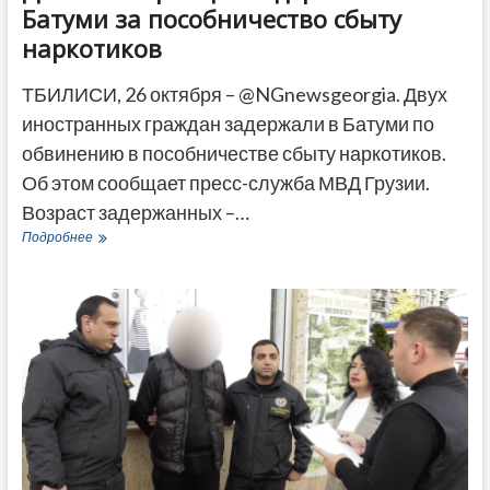
Батуми за пособничество сбыту
наркотиков
ТБИЛИСИ, 26 октября – @NGnewsgeorgia. Двух
иностранных граждан задержали в Батуми по
обвинению в пособничестве сбыту наркотиков.
Об этом сообщает пресс-служба МВД Грузии.
Возраст задержанных –…
Двое
Подробнее
иностранцев
задержаны
в
Батуми
за
пособничество
сбыту
наркотиков