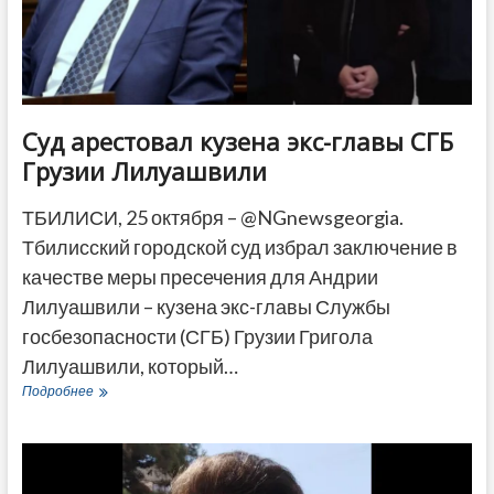
Суд арестовал кузена экс-главы СГБ
Грузии Лилуашвили
ТБИЛИСИ, 25 октября – @NGnewsgeorgia.
Тбилисский городской суд избрал заключение в
качестве меры пресечения для Андрии
Лилуашвили – кузена экс-главы Службы
госбезопасности (СГБ) Грузии Григола
Лилуашвили, который…
Суд
Подробнее
арестовал
кузена
экс-
главы
СГБ