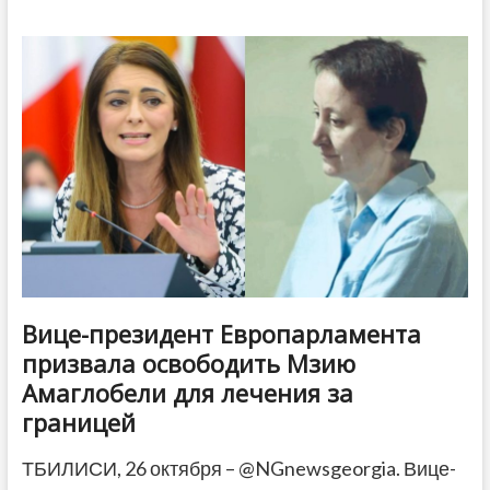
объявил
26
октября
днем
поражения
«внешних
глобалистских
сил»
в
Грузии
Вице-президент Европарламента
призвала освободить Мзию
Амаглобели для лечения за
границей
ТБИЛИСИ, 26 октября – @NGnewsgeorgia. Вице-