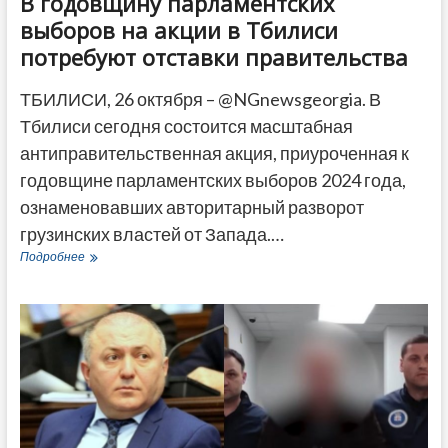
В годовщину парламентских
выборов на акции в Тбилиси
потребуют отставки правительства
ТБИЛИСИ, 26 октября – @NGnewsgeorgia. В
Тбилиси сегодня состоится масштабная
антиправительственная акция, приуроченная к
годовщине парламентских выборов 2024 года,
ознаменовавших авторитарный разворот
грузинских властей от Запада.…
В
Подробнее
годовщину
парламентских
выборов
на
акции
в
Тбилиси
потребуют
отставки
правительства