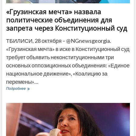
«Грузинская мечта» назвала
политические объединения для
запрета через Конституционный суд
ТБИЛИСИ, 28 октября – @NGnewsgeorgia.
«Грузинская мечта» в иске в Конституционный суд
требует объявить неконституционными три
основных оппозиционных объединения: «Единое
национальное движение», «Коалицию за
перемены»…
«Грузинская
Подробнее
мечта»
назвала
политические
объединения
для
запрета
через
Конституционный