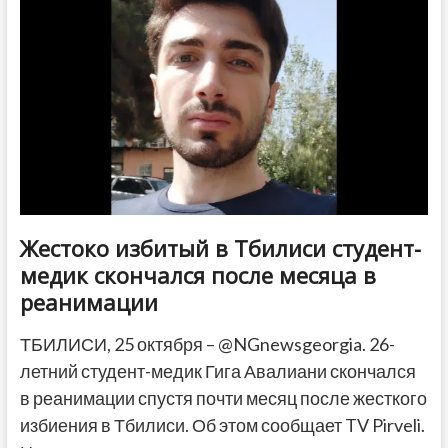
Грузии
Лилуашвили
Жестоко избитый в Тбилиси студент-
медик скончался после месяца в
реанимации
ТБИЛИСИ, 25 октября – @NGnewsgeorgia. 26-
летний студент-медик Гига Авалиани скончался
в реанимации спустя почти месяц после жесткого
избиения в Тбилиси. Об этом сообщает TV Pirveli.