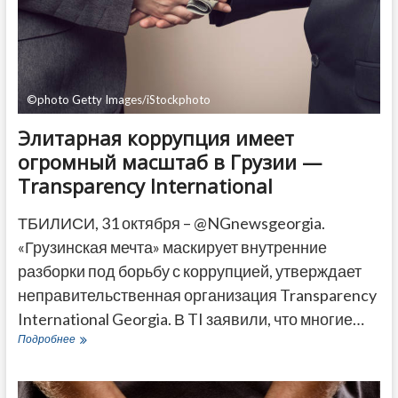
ДРУГОЕ
©photo Getty Images/iStockphoto
Элитарная коррупция имеет
огромный масштаб в Грузии —
Transparency International
ТБИЛИСИ, 31 октября – @NGnewsgeorgia.
«Грузинская мечта» маскирует внутренние
разборки под борьбу с коррупцией, утверждает
неправительственная организация Transparency
International Georgia. В TI заявили, что многие…
Элитарная
Подробнее
коррупция
имеет
огромный