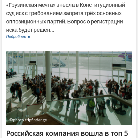
«Грузинская мечта» внесла в Конституционный
суд иск с требованием запрета трёх основных
оппозиционных партий. Вопрос о регистрации
иска будет решён…
«Грузинская
Подробнее
мечта»
внесла
иск
в
Конституционный
суд
с
требованием
запрета
трех
партий
©photo tripfinder.ge
Российская компания вошла в топ 5