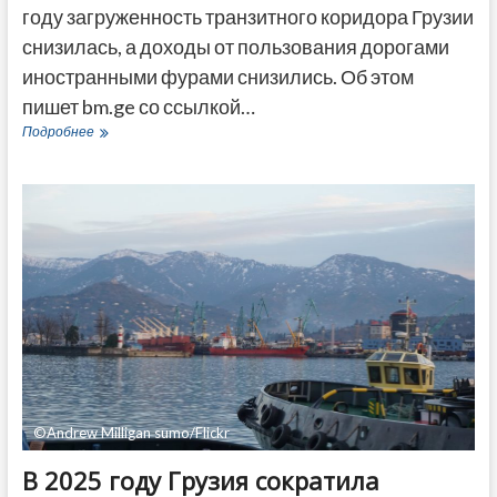
году загруженность транзитного коридора Грузии
снизилась, а доходы от пользования дорогами
иностранными фурами снизились. Об этом
пишет bm.ge со ссылкой…
Транзит
Подробнее
через
Грузию
продолжает
снижаться:
доходы
от
фур
упали
на
7%
в
январе-
сентябре
©Andrew Milligan sumo/Flickr
В 2025 году Грузия сократила