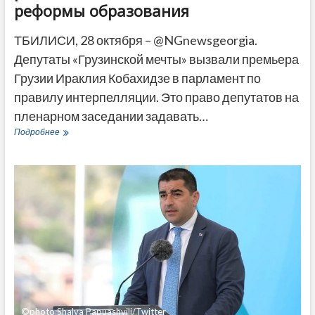
реформы образования
ТБИЛИСИ, 28 октября – @NGnewsgeorgia.
Депутаты «Грузинской мечты» вызвали премьера
Грузии Ираклия Кобахидзе в парламент по
правилу интерпелляции. Это право депутатов на
пленарном заседании задавать…
Кобахидзе
Подробнее
вызвали
в
парламент
для
разъяснений
плана
масштабной
реформы
образования
©photo Shalva Papuashvili/Twitter