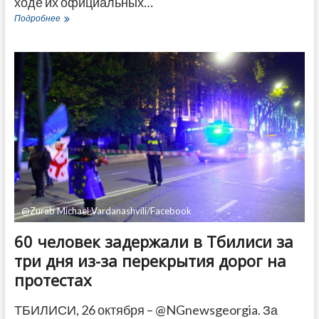
ходе их официальных…
Глава
Подробнее
СГБ
Грузии
Мдинарадзе
встретился
с
коллегами
из
Армении
и
Азербайджана
@Zurab Michael Vardanashvili/Facebook
60 человек задержали в Тбилиси за
три дня из-за перекрытия дорог на
протестах
ТБИЛИСИ, 26 октября – @NGnewsgeorgia. За