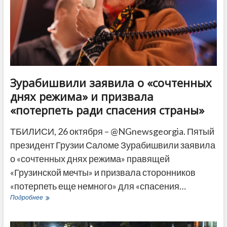
суд
Зурабишвили заявила о «сочтенных
днях режима» и призвала
«потерпеть ради спасения страны»
ТБИЛИСИ, 26 октября – @NGnewsgeorgia. Пятый
президент Грузии Саломе Зурабишвили заявила
о «сочтенных днях режима» правящей
«Грузинской мечты» и призвала сторонников
«потерпеть еще немного» для «спасения…
Зурабишвили
Подробнее
заявила
о
«сочтенных