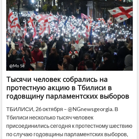
днях
режима»
и
призвала
«потерпеть
ради
спасения
страны»
@Mo Se
Тысячи человек собрались на
протестную акцию в Тбилиси в
годовщину парламентских выборов
ТБИЛИСИ, 26 октября – @NGnewsgeorgia. В
Тбилиси несколько тысяч человек
присоединились сегодня к протестному шествию
по случаю годовщины парламентских выборов,