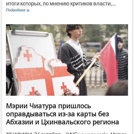
итоги которых, по мнению критиков власти,…
Тысячи
Подробнее
человек
собрались
на
протестную
акцию
в
Тбилиси
в
годовщину
парламентских
выборов
Мэрии Чиатура пришлось
оправдываться из-за карты без
Абхазии и Цхинвальского региона