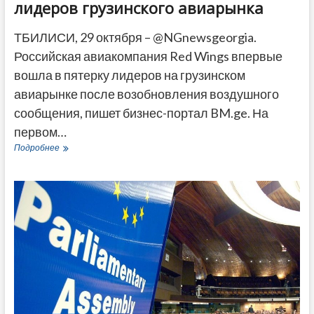
лидеров грузинского авиарынка
ТБИЛИСИ, 29 октября – @NGnewsgeorgia.
Российская авиакомпания Red Wings впервые
вошла в пятерку лидеров на грузинском
авиарынке после возобновления воздушного
сообщения, пишет бизнес-портал BM.ge. На
первом…
Российская
Подробнее
компания
вошла
в
топ
5
лидеров
грузинского
авиарынка