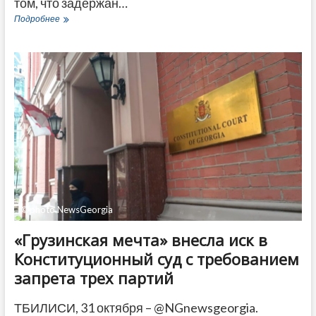
том, что задержан…
В
Подробнее
Грузии
задержан
бывший
замминистра
регионального
развития
и
инфраструктуры
©photo NewsGeorgia
«Грузинская мечта» внесла иск в
Конституционный суд с требованием
запрета трех партий
ТБИЛИСИ, 31 октября – @NGnewsgeorgia.