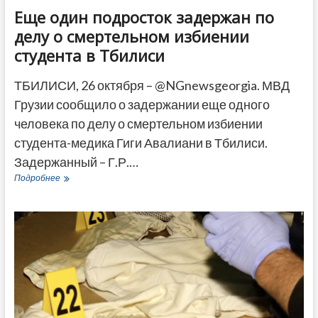
Еще один подросток задержан по
делу о смертельном избиении
студента в Тбилиси
ТБИЛИСИ, 26 октября – @NGnewsgeorgia. МВД
Грузии сообщило о задержании еще одного
человека по делу о смертельном избиении
студента-медика Гиги Авалиани в Тбилиси.
Задержанный – Г.Р.…
Еще
Подробнее
один
подросток
задержан
по
делу
о
смертельном
избиении
студента
в
Тбилиси