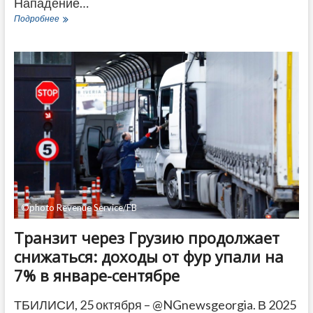
Нападение…
Жестоко
Подробнее
избитый
в
Тбилиси
студент-
медик
скончался
после
месяца
в
реанимации
©photo Revenue Service/FB
Транзит через Грузию продолжает
снижаться: доходы от фур упали на
7% в январе-сентябре
ТБИЛИСИ, 25 октября – @NGnewsgeorgia. В 2025