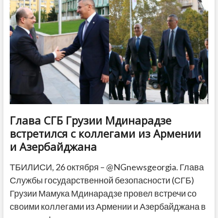
производству
опасных
синтетических
наркотиков
Глава СГБ Грузии Мдинарадзе
встретился с коллегами из Армении
и Азербайджана
ТБИЛИСИ, 26 октября – @NGnewsgeorgia. Глава
Службы государственной безопасности (СГБ)
Грузии Мамука Мдинарадзе провел встречи со
своими коллегами из Армении и Азербайджана в