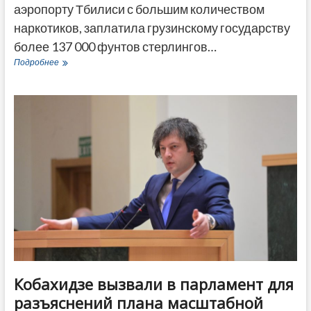
аэропорту Тбилиси с большим количеством
наркотиков, заплатила грузинскому государству
более 137 000 фунтов стерлингов…
Семья
Подробнее
из
Великобритании
заплатила
полмиллиона
лари
за
спасение
дочери
от
пожизненной
тюрьмы
в
Грузии
Кобахидзе вызвали в парламент для
разъяснений плана масштабной