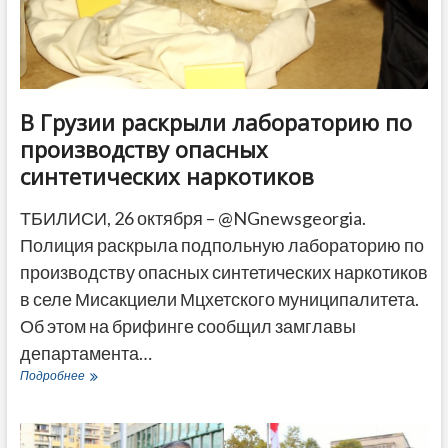
В Грузии раскрыли лабораторию по
производству опасных
синтетических наркотиков
ТБИЛИСИ, 26 октября – @NGnewsgeorgia.
Полиция раскрыла подпольную лабораторию по
производству опасных синтетических наркотиков
в селе Мисакциели Мцхетского муниципалитета.
Об этом на брифинге сообщил замглавы
департамента…
В
Подробнее
Грузии
раскрыли
лабораторию
по