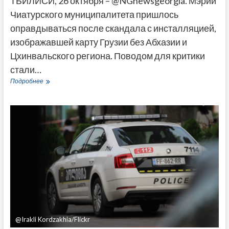
ТБИЛИСИ, 26 октября – @NGnewsgeorgia. Мэрии
Чиатурского муниципалитета пришлось
оправдываться после скандала с инсталляцией,
изображавшей карту Грузии без Абхазии и
Цхинвальского региона. Поводом для критики
стали…
Мэрии
Подробнее
Чиатура
пришлось
оправдываться
из-
за
карты
без
Абхазии
и
Цхинвальского
региона
@Irakli Kordzakhia/Flickr