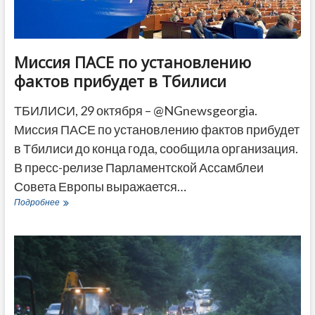
Миссия ПАСЕ по установлению
фактов прибудет в Тбилиси
ТБИЛИСИ, 29 октября – @NGnewsgeorgia.
Миссия ПАСЕ по установлению фактов прибудет
в Тбилиси до конца года, сообщила организация.
В пресс-релизе Парламентской Ассамблеи
Совета Европы выражается…
Миссия
Подробнее
ПАСЕ
по
установлению
фактов
прибудет
в
Тбилиси