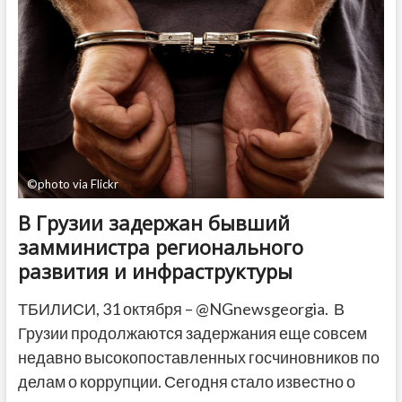
масштаб
в
Грузии
—
Transparency
International
©photo via Flickr
В Грузии задержан бывший
замминистра регионального
развития и инфраструктуры
ТБИЛИСИ, 31 октября – @NGnewsgeorgia. В
Грузии продолжаются задержания еще совсем
недавно высокопоставленных госчиновников по
делам о коррупции. Сегодня стало известно о