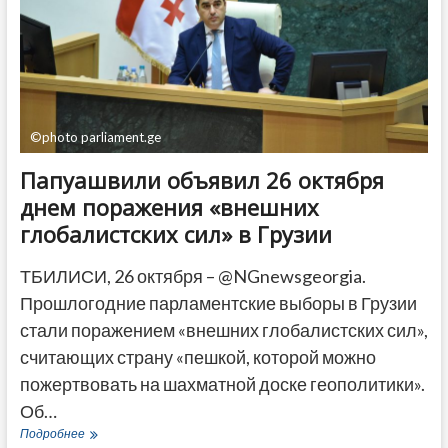
©photo parliament.ge
Папуашвили объявил 26 октября
днем поражения «внешних
глобалистских сил» в Грузии
ТБИЛИСИ, 26 октября – @NGnewsgeorgia.
Прошлогодние парламентские выборы в Грузии
стали поражением «внешних глобалистских сил»,
считающих страну «пешкой, которой можно
пожертвовать на шахматной доске геополитики».
Об…
Папуашвили
Подробнее