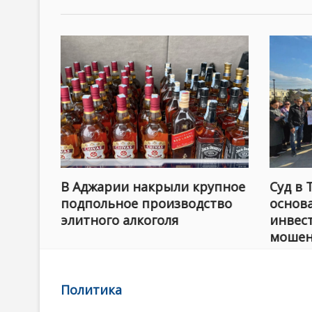
ал
В Аджарии накрыли крупное
Суд в 
них
подпольное производство
основ
элитного алкоголя
инвес
мошен
Политика