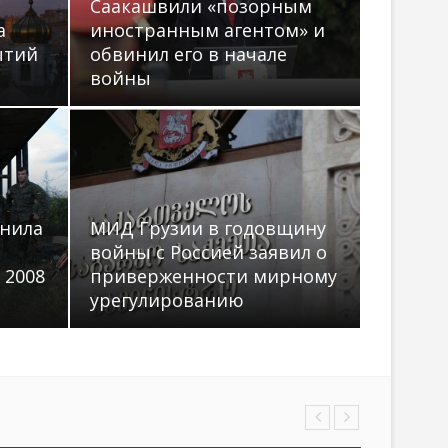
t
Саакашвили «позорным
а
иностранным агентом» и
o
ытий
обвинил его в начале
n
войны
мнила
МИД Грузии в годовщину
войны с Россией заявил о
 2008
приверженности мирному
урегулированию