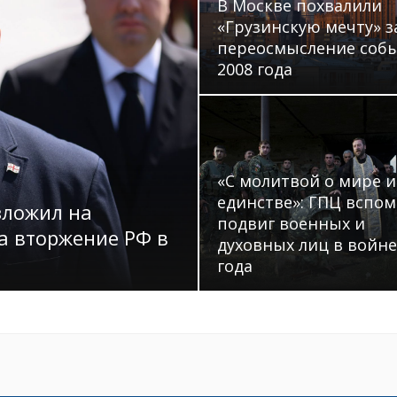
В Москве похвалили
«Грузинскую мечту» з
переосмысление соб
2008 года
«С молитвой о мире и
единстве»: ГПЦ вспо
зложил на
подвиг военных и
а вторжение РФ в
духовных лиц в войне
года