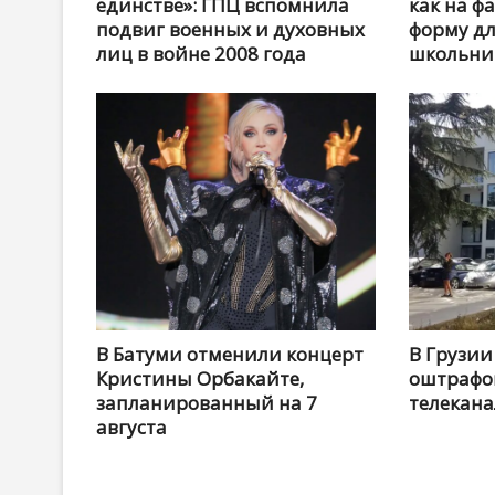
единстве»: ГПЦ вспомнила
как на ф
подвиг военных и духовных
форму дл
лиц в войне 2008 года
школьни
В Батуми отменили концерт
В Грузии
Кристины Орбакайте,
оштрафо
запланированный на 7
телекана
августа