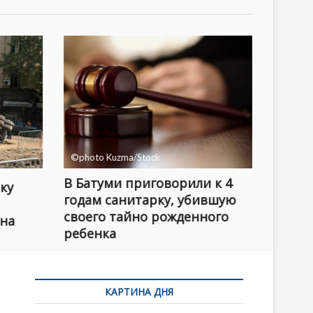
©photo Kuzma/Stock
В Батуми приговорили к 4
ку
На пе
годам санитарку, убившую
в цен
своего тайно рожденного
 на
перев
ребенка
ребен
КАРТИНА ДНЯ