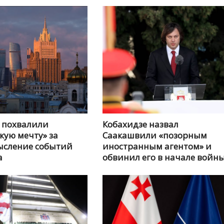
 похвалили
Кобахидзе назвал
кую мечту» за
Саакашвили «позорным
ысление событий
иностранным агентом» и
а
обвинил его в начале войн