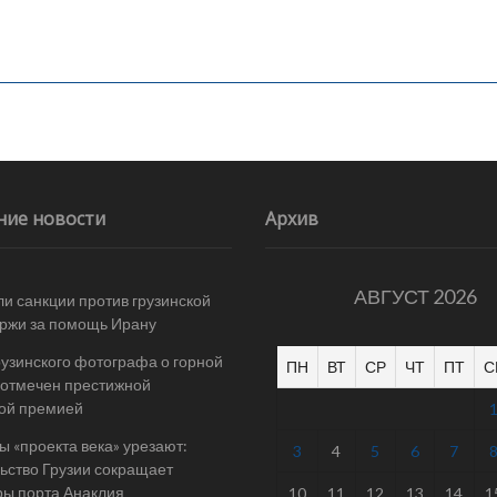
ние новости
Архив
АВГУСТ 2026
и санкции против грузинской
ржи за помощь Ирану
рузинского фотографа о горной
ПН
ВТ
СР
ЧТ
ПТ
С
отмечен престижной
ой премией
 «проекта века» урезают:
3
4
5
6
7
ьство Грузии сокращает
ы порта Анаклия
10
11
12
13
14
1