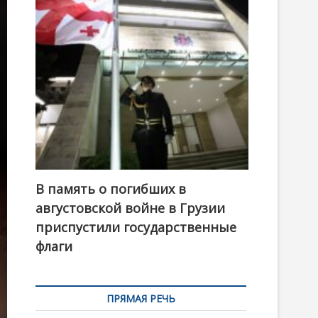
t
o
n
В память о погибших в
августовской войне в Грузии
приспустили государственные
флаги
ПРЯМАЯ РЕЧЬ