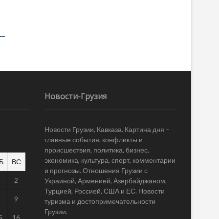
Новости-Грузия
Новости Грузии, Кавказа. Картина дня –
главные события, конфликты и
происшествия, политика, бизнес,
экономика, культура, спорт, комментарии
Б
ВС
и прогнозы. Отношения Грузии с
1
2
Украиной, Арменией, Азербайджаном,
Турцией, Россией, США и ЕС. Новости
8
9
туризма и достопримечательности
Грузии.
5
16