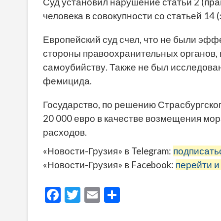
Суд установил нарушение статьи 2 (пра
человека в совокупности со статьей 14 
Европейский суд счел, что не были эф
стороны правоохранительных органов, и 
самоубийству. Также не был исследован
фемицида.
Государство, по решению Страсбургско
20 000 евро в качестве возмещения мор
расходов.
«Новости-Грузия» в Telegram:
подписать
«Новости-Грузия» в Facebook:
перейти и
F
T
E
О
ac
w
m
тп