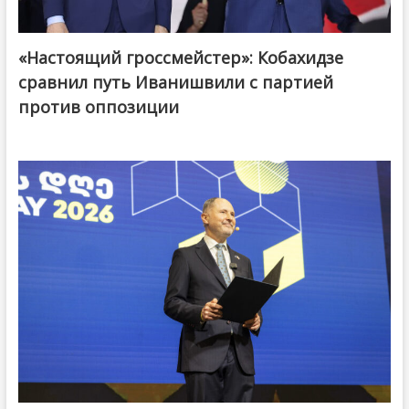
«Настоящий гроссмейстер»: Кобахидзе
@ქართული ოცნება / Georgian Dream
сравнил путь Иванишвили с партией
против оппозиции