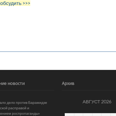
 обсудить >>>
ние новости
Архив
АВГУСТ 2026
ало дело против Барамидзе
ской расправой и
жением роспропаганды»