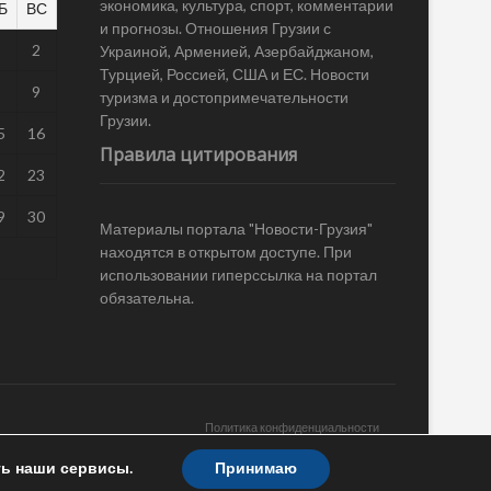
экономика, культура, спорт, комментарии
Б
ВС
и прогнозы. Отношения Грузии с
1
2
Украиной, Арменией, Азербайджаном,
Турцией, Россией, США и ЕС. Новости
8
9
туризма и достопримечательности
Грузии.
5
16
Правила цитирования
2
23
9
30
Материалы портала "Новости-Грузия"
находятся в открытом доступе. При
использовании гиперссылка на портал
обязательна.
Политика конфиденциальности
ть наши сервисы.
Принимаю