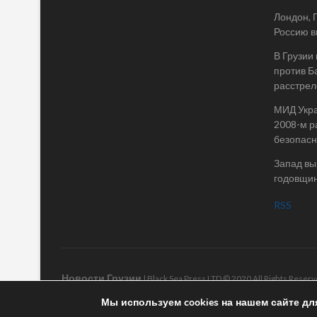
Лондон, 
Россию в
В Грузии
против Б
расстрел
МИД Укра
2008-м р
безопасн
Запад вы
годовщин
RSS
Новости Грузии
| Black Sea Press LTD © 2020 All Rights Rese
Мы используем cookies на нашем сайте дл