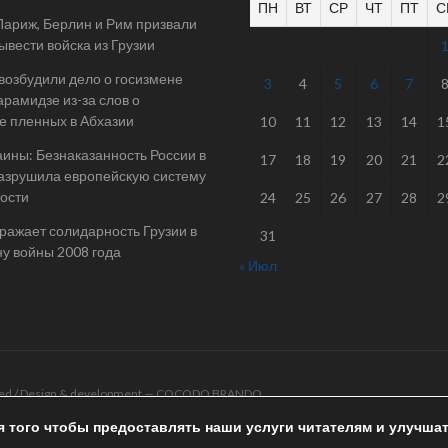
ПН
ВТ
СР
ЧТ
ПТ
С
Париж, Берлин и Рим призвали
ывести войска из Грузии
 возбудили дело о госизмене
3
4
5
6
7
арамидзе из-за слов о
е пленных в Абхазии
10
11
12
13
14
1
ины: Безнаказанность России в
17
18
19
20
21
2
азрушила европейскую систему
ости
24
25
26
27
28
2
ражает солидарность Грузии в
31
у войны 2008 года
« Июл
rved / Design & development —
COCODO BRANDO
я того чтобы предоставлять наши услуги читателям и улучша