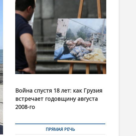
t
o
n
Фотовыставка на тему августовской войны 2008
года в Тбилиси, август 2018 года. Фото: Первый
Война спустя 18 лет: как Грузия
канал
встречает годовщину августа
2008-го
ПРЯМАЯ РЕЧЬ