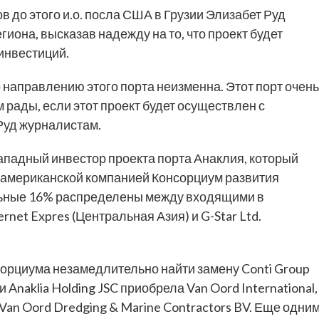
в до этого и.о. посла США в Грузии Элизабет Руд
гиона, высказав надежду на то, что проект будет
инвестиций.
направлению этого порта неизменна. Этот порт очень
м рады, если этот проект будет осуществлен с
Руд журналистам.
 западный инвестор проекта порта Анаклия, который
с американской компанией Консорциум развития
альные 16% распределены между входящими в
rnet Expres (Центральная Азия) и G-Star Ltd.
сорциума незамедлительно найти замену Conti Group
 Anaklia Holding JSC приобрела Van Oord International,
an Oord Dredging & Marine Contractors BV. Еще одни