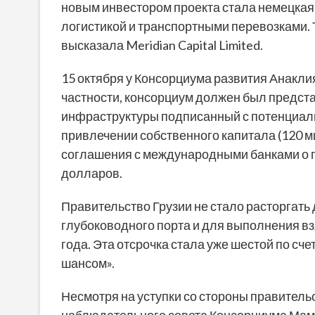
новым инвестором проекта стала немецкая 
логистикой и транспортными перевозками. 
высказала Meridian Capital Limited.
15 октября у Консорциума развития Анаклия
частности, консорциум должен был предста
инфраструктуры подписанный с потенциал
привлечении собственного капитала (120
соглашения с международными банками о 
долларов.
Правительство Грузии не стало расторгать
глубоководного порта и для выполнения вз
года. Эта отсрочка стала уже шестой по сч
шансом».
Несмотря на уступки со стороны правительс
наблюдательного совета Консорциума Мамук