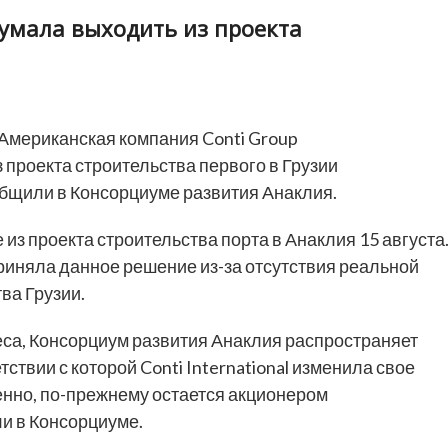
думала выходить из проекта
Американская компания Conti Group
з проекта строительства первого в Грузии
общили в Консорциуме развития Анаклия.
е из проекта строительства порта в Анаклия 15 августа
иняла данное решение из-за отсутствия реальной
ва Грузии.
еса, Консорциум развития Анаклия распространяет
твии с которой Conti International изменила свое
венно, по-прежнему остается акционером
и в Консорциуме.