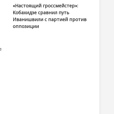
«Настоящий гроссмейстер»:
@ქართული ოცნება / Georgian Dream
Кобахидзе сравнил путь
Иванишвили с партией против
оппозиции
е