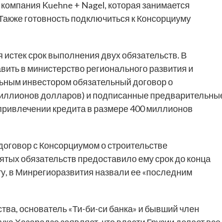
компания Kuehne + Nagel, которая занимается
Также готовность подключиться к Консорциуму
 истек срок выполнения двух обязательств. В
вить в министерство регионального развития и
ьным инвестором обязательный договор о
 миллионов долларов) и подписанные предварительны
привлечении кредита в размере 400 миллионов
 договор с Консорциумом о строительстве
ятых обязательств предоставило ему срок до конца
ету, в Минрегиоразвития назвали ее «последним
тва, основатель «Ти-би-си банка» и бывший член
а Хазарадзе заявляет, что власти Грузии делает все