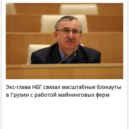
Экс-глава НБГ связал масштабные блэкауты
в Грузии с работой майнинговых ферм