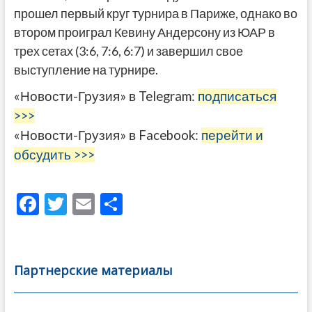
прошел первый круг турнира в Париже, однако во
втором проиграл Кевину Андерсону из ЮАР в
трех сетах (3:6, 7:6, 6:7) и завершил свое
выступление на турнире.
«Новости-Грузия» в Telegram:
подписаться
>>>
«Новости-Грузия» в Facebook:
перейти и
обсудить >>>
F
T
E
О
ac
w
m
тп
e
itt
ai
р
b
er
l
а
Партнерские материалы
o
в