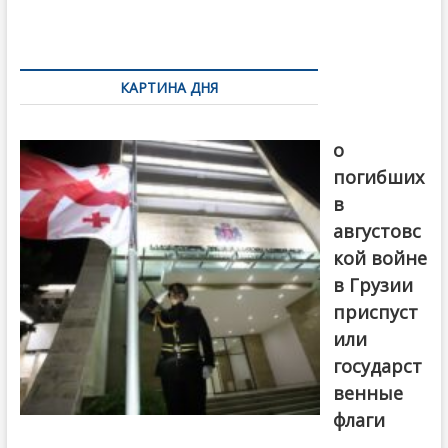
o
и
k
ть
Навигация
по
КАРТИНА ДНЯ
записям
В память
о
погибших
в
августовс
кой войне
в Грузии
приспуст
или
государст
венные
флаги