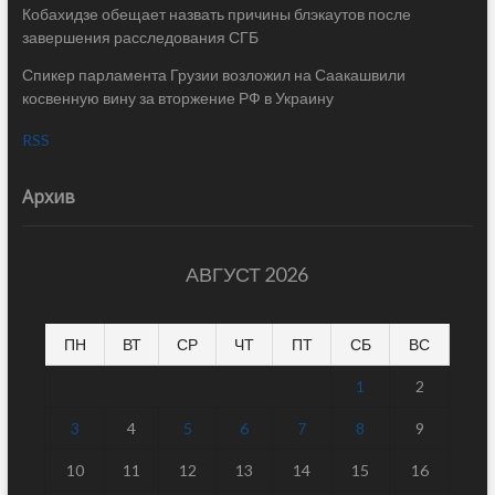
Кобахидзе обещает назвать причины блэкаутов после
завершения расследования СГБ
Спикер парламента Грузии возложил на Саакашвили
косвенную вину за вторжение РФ в Украину
RSS
Архив
АВГУСТ 2026
ПН
ВТ
СР
ЧТ
ПТ
СБ
ВС
1
2
3
4
5
6
7
8
9
10
11
12
13
14
15
16