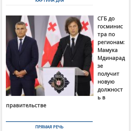
КАРТИНА ДНЯ
записям
От главы
СГБ до
госминис
тра по
регионам:
Мамука
Мдинарад
зе
получит
новую
должност
ь в
правительстве
ПРЯМАЯ РЕЧЬ