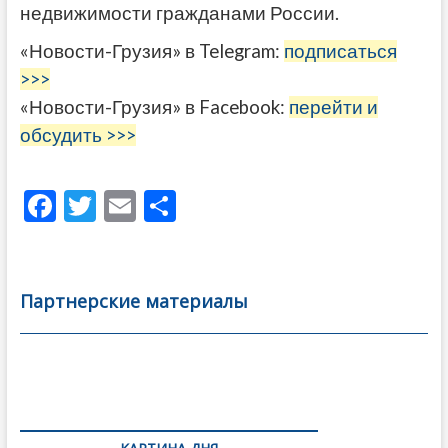
недвижимости гражданами России.
«Новости-Грузия» в Telegram:
подписаться
>>>
«Новости-Грузия» в Facebook:
перейти и
обсудить >>>
F
T
E
О
ac
w
m
тп
e
itt
ai
р
b
er
l
а
Партнерские материалы
o
в
o
и
k
ть
Навигация
по