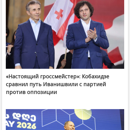
«Настоящий гроссмейстер»: Кобахидзе
@ქართული ოცნება / Georgian Dream
сравнил путь Иванишвили с партией
против оппозиции