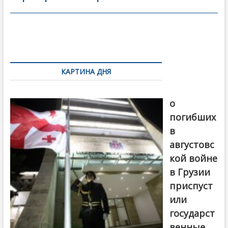
o
в
o
и
k
ть
Навигация
по
КАРТИНА ДНЯ
записям
В память
о
погибших
в
августовс
кой войне
в Грузии
приспуст
или
государст
венные