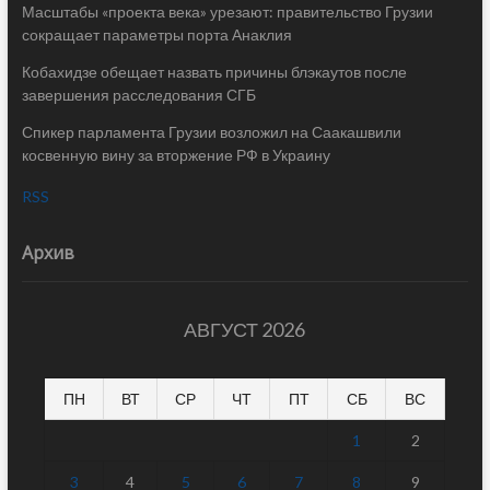
Масштабы «проекта века» урезают: правительство Грузии
сокращает параметры порта Анаклия
Кобахидзе обещает назвать причины блэкаутов после
завершения расследования СГБ
Спикер парламента Грузии возложил на Саакашвили
косвенную вину за вторжение РФ в Украину
RSS
Архив
АВГУСТ 2026
ПН
ВТ
СР
ЧТ
ПТ
СБ
ВС
1
2
3
4
5
6
7
8
9