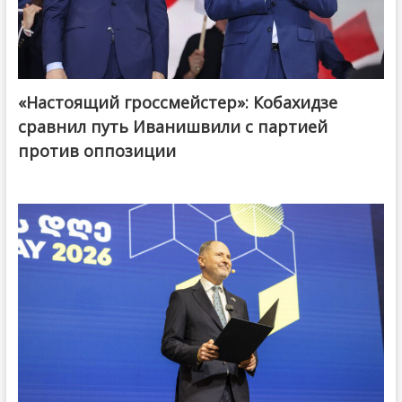
«Настоящий гроссмейстер»: Кобахидзе
@ქართული ოცნება / Georgian Dream
сравнил путь Иванишвили с партией
против оппозиции