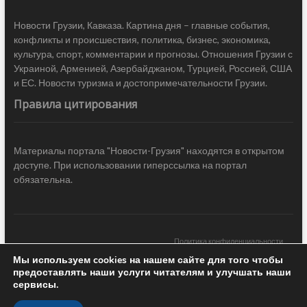
Новости Грузии, Кавказа. Картина дня – главные события,
конфликты и происшествия, политика, бизнес, экономика,
культура, спорт, комментарии и прогнозы. Отношения Грузии с
Украиной, Арменией, Азербайджаном, Турцией, Россией, США
и ЕС. Новости туризма и достопримечательности Грузии.
Правила цитирования
Материалы портала "Новости-Грузия" находятся в открытом
доступе. При использовании гиперссылка на портал
обязательна.
Политика конфиденциальности
Мы используем cookies на нашем сайте для того чтобы
Новости Грузии
| Black Sea Press LTD © 2020 All Rights Reserved /
предоставлять наши услуги читателям и улучшать наши
Design & development —
COCODO BRANDO
сервисы.