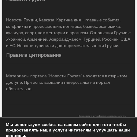
Новости Грузии, Кавказа. Картина дня – главные события,
конфликты и происшествия, политика, бизнес, экономика,
культура, спорт, комментарии и прогнозы. Отношения Грузии с
Украиной, Арменией, Азербайджаном, Турцией, Россией, США
и ЕС. Новости туризма и достопримечательности Грузии.
Правила цитирования
Материалы портала "Новости-Грузия" находятся в открытом
доступе. При использовании гиперссылка на портал
обязательна.
Политика конфиденциальности
Мы используем cookies на нашем сайте для того чтобы
Новости Грузии
| Black Sea Press LTD © 2020 All Rights Reserved /
предоставлять наши услуги читателям и улучшать наши
Design & development —
COCODO BRANDO
сервисы.