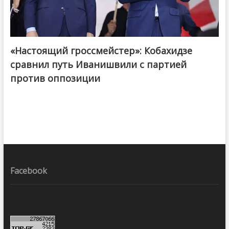
«Настоящий гроссмейстер»: Кобахидзе
@ქართული ოცნება / Georgian Dream
сравнил путь Иванишвили с партией
против оппозиции
Facebook