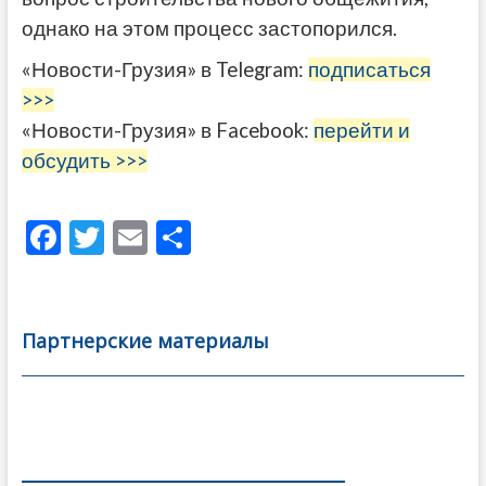
однако на этом процесс застопорился.
«Новости-Грузия» в Telegram:
подписаться
>>>
«Новости-Грузия» в Facebook:
перейти и
обсудить >>>
F
T
E
О
ac
w
m
тп
e
itt
ai
р
b
er
l
а
Партнерские материалы
o
в
o
и
k
ть
Навигация
по