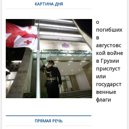
КАРТИНА ДНЯ
записям
В память
о
погибших
в
августовс
кой войне
в Грузии
приспуст
или
государст
венные
флаги
ПРЯМАЯ РЕЧЬ