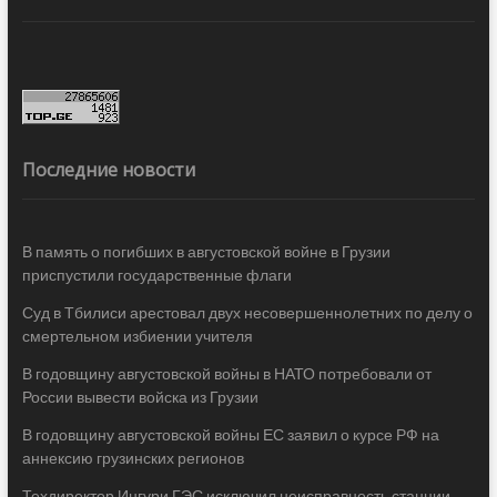
Последние новости
В память о погибших в августовской войне в Грузии
приспустили государственные флаги
Суд в Тбилиси арестовал двух несовершеннолетних по делу о
смертельном избиении учителя
В годовщину августовской войны в НАТО потребовали от
России вывести войска из Грузии
В годовщину августовской войны ЕС заявил о курсе РФ на
аннексию грузинских регионов
Техдиректор Ингури ГЭС исключил неисправность станции