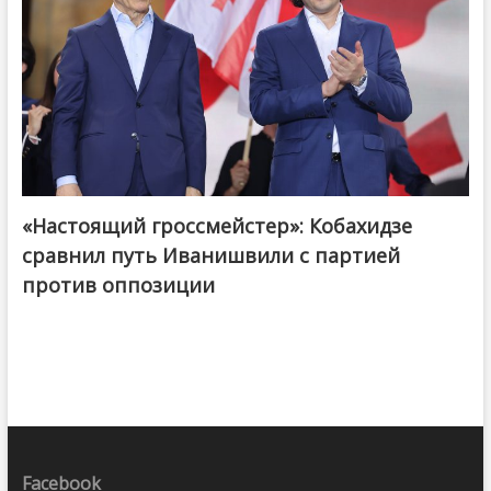
«Настоящий гроссмейстер»: Кобахидзе
@ქართული ოცნება / Georgian Dream
сравнил путь Иванишвили с партией
против оппозиции
Facebook