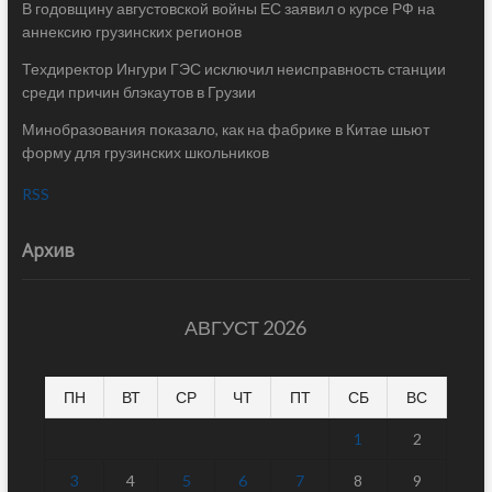
В годовщину августовской войны ЕС заявил о курсе РФ на
аннексию грузинских регионов
Техдиректор Ингури ГЭС исключил неисправность станции
среди причин блэкаутов в Грузии
Минобразования показало, как на фабрике в Китае шьют
форму для грузинских школьников
RSS
Архив
АВГУСТ 2026
ПН
ВТ
СР
ЧТ
ПТ
СБ
ВС
1
2
3
4
5
6
7
8
9