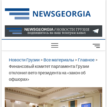
Skip
to
Нов
САМАЯ
content
АКТУАЛ
Гру
ИНФОР
О СОБ
В ГРУЗ
НОВОС
M
ГРУЗИИ
e
ОНЛАЙН
n
Новости Грузии
>
Все материалы
>
Главное
>
САЙТЕ 
u
Финансовый комитет парламента Грузии
НАЙДЕ
B
отклонил вето президента на «закон об
НОВОС
u
офшорах»
ПОЛИТ
t
ЭКОНО
t
КУЛЬТУ
o
СПОРТА
n
МНОГО