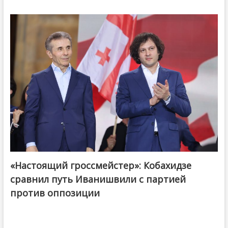
«Настоящий гроссмейстер»: Кобахидзе
@ქართული ოცნება / Georgian Dream
сравнил путь Иванишвили с партией
против оппозиции