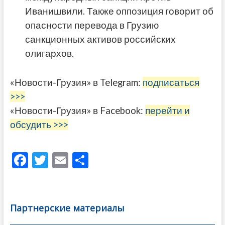
Иванишвили. Также оппозиция говорит об
опасности перевода в Грузию
санкционных активов российских
олигархов.
«Новости-Грузия» в Telegram:
подписаться
>>>
«Новости-Грузия» в Facebook:
перейти и
обсудить >>>
F
T
E
О
ac
w
m
тп
e
itt
ai
р
b
er
l
а
Партнерские материалы
o
в