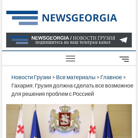
Skip
to
Нов
САМАЯ
content
АКТУАЛ
Гру
ИНФОР
О СОБ
В ГРУЗ
НОВОС
M
ГРУЗИИ
e
ОНЛАЙН
n
Новости Грузии
>
Все материалы
>
Главное
>
САЙТЕ 
u
Гахария: Грузия должна сделать все возможное
НАЙДЕ
B
для решения проблем с Россией
НОВОС
u
ПОЛИТ
t
ЭКОНО
t
КУЛЬТУ
o
СПОРТА
n
МНОГО