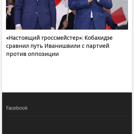
«Настоящий гроссмейстер»: Кобахидзе
@ქართული ოცნება / Georgian Dream
сравнил путь Иванишвили с партией
против оппозиции
Facebook