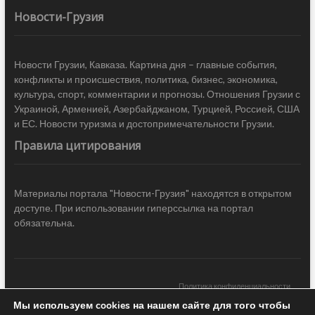
Новости-Грузия
Новости Грузии, Кавказа. Картина дня – главные события,
конфликты и происшествия, политика, бизнес, экономика,
культура, спорт, комментарии и прогнозы. Отношения Грузии с
Украиной, Арменией, Азербайджаном, Турцией, Россией, США
и ЕС. Новости туризма и достопримечательности Грузии.
Правила цитирования
Материалы портала "Новости-Грузия" находятся в открытом
доступе. При использовании гиперссылка на портал
обязательна.
Политика конфиденциальности
Мы используем cookies на нашем сайте для того чтобы
Новости Грузии
| Black Sea Press LTD © 2020 All Rights Reserved /