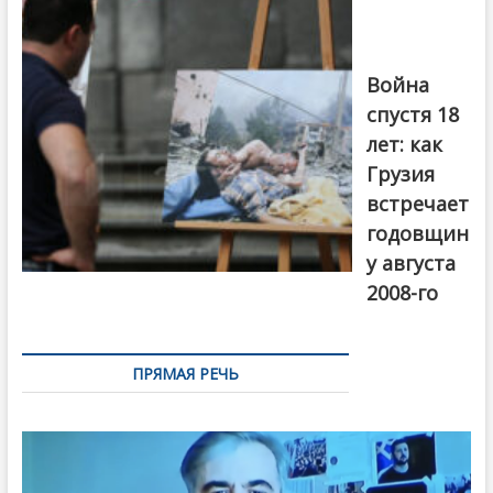
войны 2008
года в Тбилиси,
август 2018
года. Фото:
Война
Первый канал
спустя 18
лет: как
Грузия
встречает
годовщин
у августа
2008-го
ПРЯМАЯ РЕЧЬ