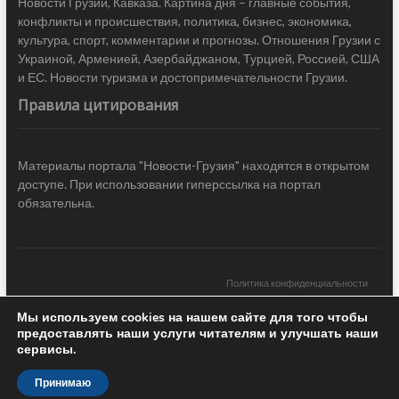
Новости Грузии, Кавказа. Картина дня – главные события,
конфликты и происшествия, политика, бизнес, экономика,
культура, спорт, комментарии и прогнозы. Отношения Грузии с
Украиной, Арменией, Азербайджаном, Турцией, Россией, США
и ЕС. Новости туризма и достопримечательности Грузии.
Правила цитирования
Материалы портала "Новости-Грузия" находятся в открытом
доступе. При использовании гиперссылка на портал
обязательна.
Политика конфиденциальности
Мы используем cookies на нашем сайте для того чтобы
Новости Грузии
| Black Sea Press LTD © 2020 All Rights Reserved /
предоставлять наши услуги читателям и улучшать наши
Design & development —
COCODO BRANDO
сервисы.
Принимаю