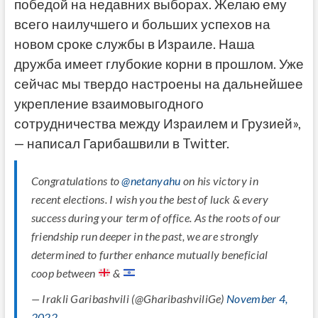
победой на недавних выборах. Желаю ему
всего наилучшего и больших успехов на
новом сроке службы в Израиле. Наша
дружба имеет глубокие корни в прошлом. Уже
сейчас мы твердо настроены на дальнейшее
укрепление
взаимовыгодного
сотрудничества между Израилем и Грузией»,
— написал Гарибашвили в Twitter.
Congratulations to
@netanyahu
on his victory in
recent elections. I wish you the best of luck & every
success during your term of office. As the roots of our
friendship run deeper in the past, we are strongly
determined to further enhance mutually beneficial
coop between
&
— Irakli Garibashvili (@GharibashviliGe)
November 4,
2022