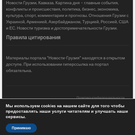
Новости Грузии, Кавказа. Картина дня – главные события,
конфликты и происшествия, политика, бизнес, экономика,
культура, спорт, комментарии и прогнозы. Отношения Грузии с
Украиной, Арменией, Азербайджаном, Турцией, Россией, США
и ЕС. Новости туризма и достопримечательности Грузии.
Правила цитирования
Материалы портала "Новости-Грузия" находятся в открытом
доступе. При использовании гиперссылка на портал
обязательна.
Политика конфиденциальности
Мы используем cookies на нашем сайте для того чтобы
Новости Грузии
| Black Sea Press LTD © 2020 All Rights Reserved /
предоставлять наши услуги читателям и улучшать наши
Design & development —
COCODO BRANDO
сервисы.
Принимаю