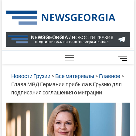
Skip
to
Нов
САМАЯ
content
АКТУАЛ
Гру
ИНФОР
О СОБ
В ГРУЗ
НОВОС
M
ГРУЗИИ
e
ОНЛАЙН
n
Новости Грузии
>
Все материалы
>
Главное
>
САЙТЕ 
u
Глава МВД Германии прибыла в Грузию для
НАЙДЕ
B
подписания соглашения о миграции
НОВОС
u
ПОЛИТ
t
ЭКОНО
t
КУЛЬТУ
o
СПОРТА
n
МНОГО