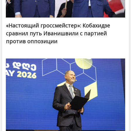
«Настоящий гроссмейстер»: Кобахидзе
@ქართული ოცნება / Georgian Dream
сравнил путь Иванишвили с партией
против оппозиции