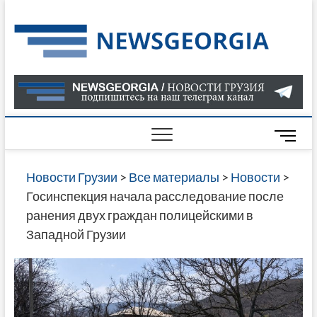
Skip
to
Нов
САМАЯ
content
АКТУАЛ
Гру
ИНФОР
О СОБ
В ГРУЗ
НОВОС
M
ГРУЗИИ
e
ОНЛАЙН
n
Новости Грузии
>
Все материалы
>
Новости
>
САЙТЕ 
u
Госинспекция начала расследование после
НАЙДЕ
B
ранения двух граждан полицейскими в
НОВОС
u
Западной Грузии
ПОЛИТ
t
ЭКОНО
t
КУЛЬТУ
o
СПОРТА
n
МНОГО