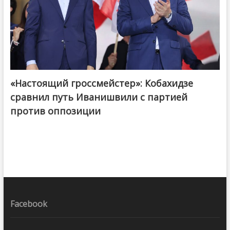
«Настоящий гроссмейстер»: Кобахидзе
@ქართული ოცნება / Georgian Dream
сравнил путь Иванишвили с партией
против оппозиции
Facebook