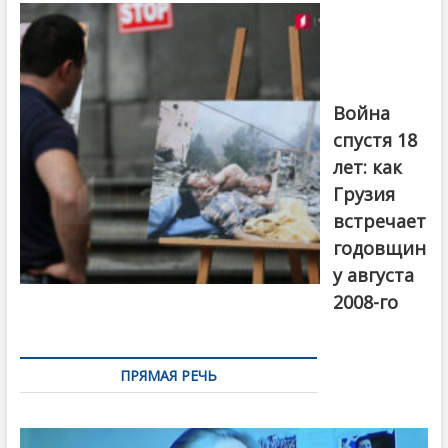
на тему
августовской
войны 2008
года в Тбилиси,
август 2018
года. Фото:
Война
Первый канал
спустя 18
лет: как
Грузия
встречает
годовщин
у августа
2008-го
ПРЯМАЯ РЕЧЬ