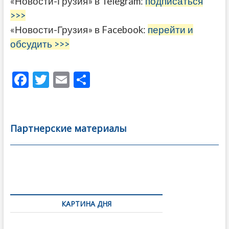
«Новости-Грузия» в Telegram:
подписаться
>>>
«Новости-Грузия» в Facebook:
перейти и
обсудить >>>
F
T
E
О
ac
w
m
тп
e
itt
ai
р
b
er
l
а
Партнерские материалы
o
в
o
и
k
ть
Навигация
по
КАРТИНА ДНЯ
записям
Фотовыставка