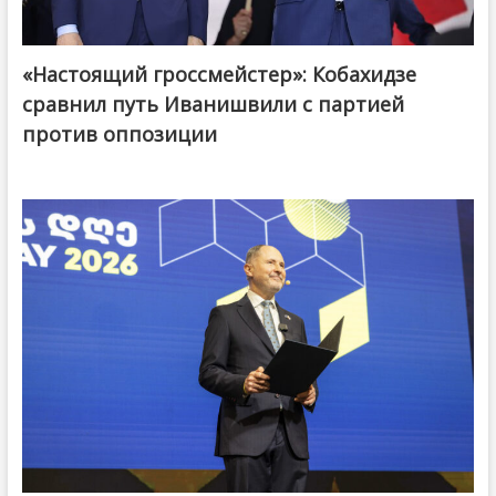
«Настоящий гроссмейстер»: Кобахидзе
@ქართული ოცნება / Georgian Dream
сравнил путь Иванишвили с партией
против оппозиции