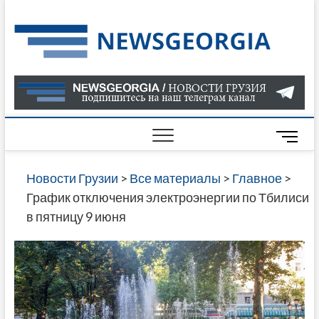
Skip
to
Нов
САМАЯ
content
АКТУАЛ
Гру
ИНФОР
О СОБ
В ГРУЗ
НОВОС
M
ГРУЗИИ
e
ОНЛАЙН
n
Новости Грузии
>
Все материалы
>
Главное
>
САЙТЕ 
u
График отключения электроэнергии по Тбилиси
НАЙДЕ
B
в пятницу 9 июня
НОВОС
u
ПОЛИТ
t
ЭКОНО
t
КУЛЬТУ
o
СПОРТА
n
МНОГО