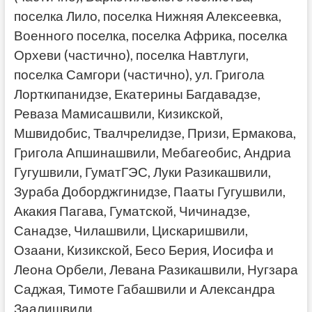
поселка Лило, поселка Нижняя Алексеевка,
Военного поселка, поселка Африка, поселка
Орхеви (частично), поселка Навтлуги,
поселка Самгори (частично), ул. Григола
Лорткипанидзе, Екатерины Багдавадзе,
Реваза Мамисашвили, Кизикской,
Мшвидобис, Твалчрелидзе, Призи, Ермакова,
Григола Апшинашвили, Мебагеобис, Андриа
Гугушвили, ГуматГЭС, Луки Разикашвили,
Зураба Доборджгинидзе, Пааты Гугушвили,
Акакия Пагава, Гуматской, Чичинадзе,
Санадзе, Чилашвили, Цискаришвили,
Озаани, Кизикской, Бесо Берия, Иосифа и
Леона Орбели, Левана Разикашвили, Нугзара
Саджая, Тимоте Габашвили и Александра
Заалишвили.