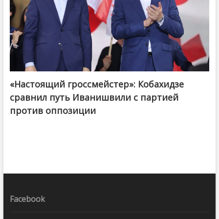
«Настоящий гроссмейстер»: Кобахидзе
@ქართული ოცნება / Georgian Dream
сравнил путь Иванишвили с партией
против оппозиции
Facebook