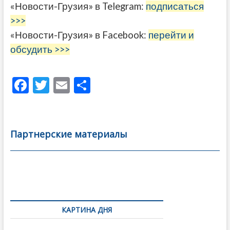
«Новости-Грузия» в Telegram:
подписаться
>>>
«Новости-Грузия» в Facebook:
перейти и
обсудить >>>
F
T
E
О
ac
w
m
тп
e
itt
ai
р
b
er
l
а
Партнерские материалы
o
в
o
и
k
ть
Навигация
по
КАРТИНА ДНЯ
записям
Фотовыставка