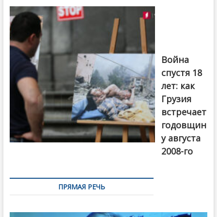
на тему
августовской
войны 2008
года в Тбилиси,
август 2018
года. Фото:
Война
Первый канал
спустя 18
лет: как
Грузия
встречает
годовщин
у августа
2008-го
ПРЯМАЯ РЕЧЬ