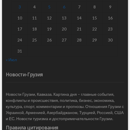
3
4
5
6
7
8
9
10
11
12
13
14
15
16
17
18
19
20
21
22
23
24
25
26
27
28
29
30
31
« Июл
Новости-Грузия
Новости Грузии, Кавказа. Картина дня – главные события,
конфликты и происшествия, политика, бизнес, экономика,
культура, спорт, комментарии и прогнозы. Отношения Грузии с
Украиной, Арменией, Азербайджаном, Турцией, Россией, США
и ЕС. Новости туризма и достопримечательности Грузии.
Правила цитирования