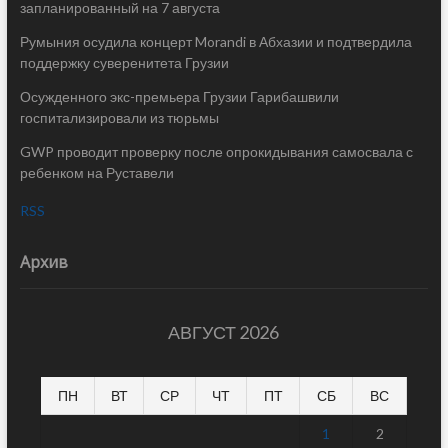
запланированный на 7 августа
Румыния осудила концерт Morandi в Абхазии и подтвердила
поддержку суверенитета Грузии
Осужденного экс-премьера Грузии Гарибашвили
госпитализировали из тюрьмы
GWP проводит проверку после опрокидывания самосвала с
ребенком на Руставели
RSS
Архив
АВГУСТ 2026
ПН
ВТ
СР
ЧТ
ПТ
СБ
ВС
1
2