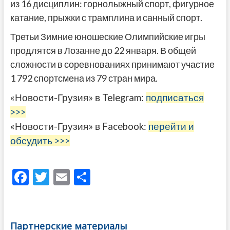
из 16 дисциплин: горнолыжный спорт, фигурное
катание, прыжки с трамплина и санный спорт.
Третьи Зимние юношеские Олимпийские игры
продлятся в Лозанне до 22 января. В общей
сложности в соревнованиях принимают участие
1 792 спортсмена из 79 стран мира.
«Новости-Грузия» в Telegram:
подписаться
>>>
«Новости-Грузия» в Facebook:
перейти и
обсудить >>>
F
T
E
О
ac
w
m
тп
e
itt
ai
р
b
er
l
а
Партнерские материалы