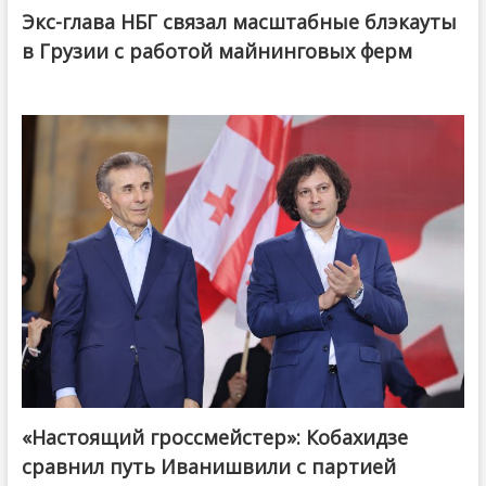
Экс-глава НБГ связал масштабные блэкауты
в Грузии с работой майнинговых ферм
«Настоящий гроссмейстер»: Кобахидзе
@ქართული ოცნება / Georgian Dream
сравнил путь Иванишвили с партией