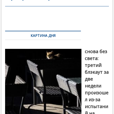
o
в
o
и
k
ть
Навигация
по
КАРТИНА ДНЯ
записям
Грузия
снова без
света:
третий
блэкаут за
две
недели
произоше
л из-за
испытани
й на