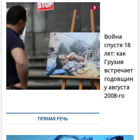
на тему
августовской
войны 2008
года в Тбилиси,
август 2018
года. Фото:
Война
Первый канал
спустя 18
лет: как
Грузия
встречает
годовщин
у августа
2008-го
ПРЯМАЯ РЕЧЬ