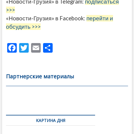
«Новости-Грузия» в Telegram:
подписаться
>>>
«Новости-Грузия» в Facebook:
перейти и
обсудить >>>
F
T
E
О
ac
w
m
тп
e
itt
ai
р
b
er
l
а
Партнерские материалы
o
в
o
и
k
ть
Навигация
по
КАРТИНА ДНЯ
записям
Фотовыставка