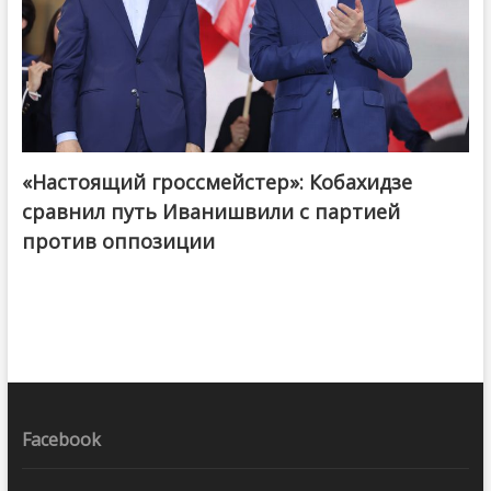
«Настоящий гроссмейстер»: Кобахидзе
@ქართული ოცნება / Georgian Dream
сравнил путь Иванишвили с партией
против оппозиции
Facebook