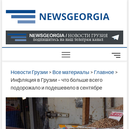
Skip
to
Нов
САМАЯ
content
АКТУАЛ
Гру
ИНФОР
О СОБ
В ГРУЗ
НОВОС
M
ГРУЗИИ
e
ОНЛАЙН
n
Новости Грузии
>
Все материалы
>
Главное
>
САЙТЕ 
u
Инфляция в Грузии – что больше всего
НАЙДЕ
B
подорожало и подешевело в сентябре
НОВОС
u
ПОЛИТ
t
ЭКОНО
t
КУЛЬТУ
o
СПОРТА
n
МНОГО