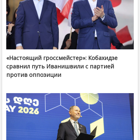
«Настоящий гроссмейстер»: Кобахидзе
@ქართული ოცნება / Georgian Dream
сравнил путь Иванишвили с партией
против оппозиции