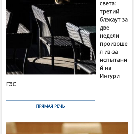
света:
третий
блэкаут за
две
недели
произоше
л из-за
испытани
й на
Ингури
ГЭС
ПРЯМАЯ РЕЧЬ