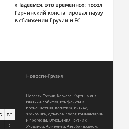
«Надеемся, это временно»: посол
Герчинский констатировал паузу
в сближении Грузии и ЕС
Новости-Грузия
Новости Грузии, Кавказа. Картина дня –
главные события, конфликты и
происшествия, политика, бизнес,
экономика, культура, спорт, комментарии
Б
ВС
и прогнозы. Отношения Грузии с
1
2
Украиной, Арменией, Азербайджаном,