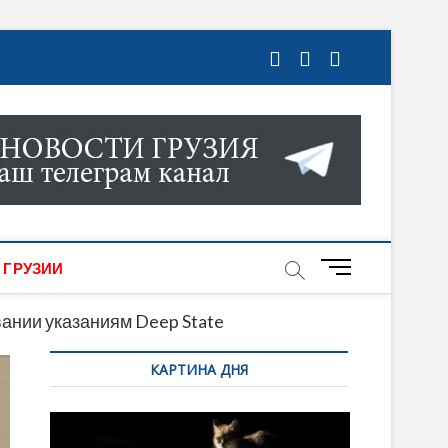
ГРУЗИИ. НОВОСТИ ГРУЗИИ ОНЛАЙН. НА
МИКИ, КУЛЬТУРЫ, СПОРТА И МНОГОЕ
M
 ГРУЗИИ
e
n
ании указаниям Deep State
u
КАРТИНА ДНЯ
B
u
t