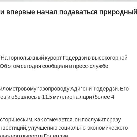
зи впервые начал подаваться природны
На горнолыжный курорт Годердзи в высокогорной
 Об этом сегодня сообщили в пресс-службе
-километровому газопроводу Адигени-Годердзи. Его
в и обошлось в 11,5 миллиона лари (более 4
торическим. Как отмечается, он послужит сразу
инвестиций, улучшению социально-экономического
олыжного курорта Годердзи.