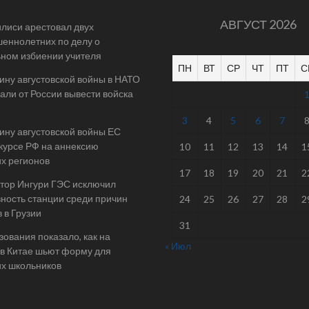
АВГУСТ 2026
илиси арестовал двух
еннолетних по делу о
ном избиении учителя
ПН
ВТ
СР
ЧТ
ПТ
С
ину августовской войны в НАТО
али от России вывести войска
3
4
5
6
7
ину августовской войны ЕС
 курсе РФ на аннексию
10
11
12
13
14
1
их регионов
17
18
19
20
21
2
тор Ингури ГЭС исключил
ность станции среди причин
24
25
26
27
28
2
 в Грузии
31
ования показало, как на
« Июл
в Китае шьют форму для
их школьников