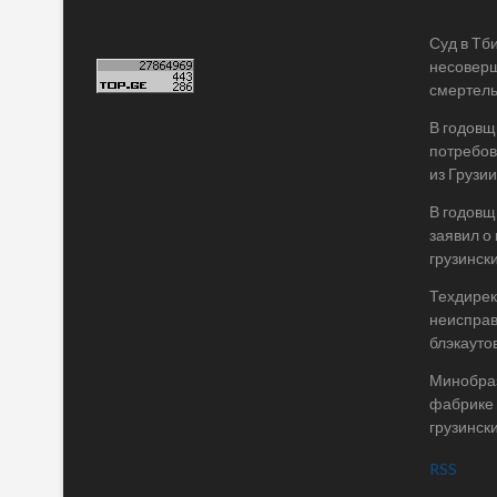
Суд в Тб
несоверш
смертель
В годовщ
потребов
из Грузии
В годовщ
заявил о
грузинск
Техдирек
неисправ
блэкаутов
Минобраз
фабрике 
грузинск
RSS