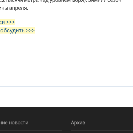
ины апреля.
ся >>>
 обсудить >>>
ние новости
Архив