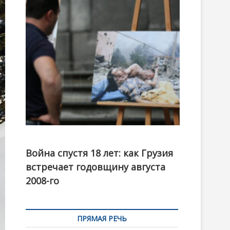
t
o
n
Фотовыставка на тему августовской войны 2008
года в Тбилиси, август 2018 года. Фото: Первый
Война спустя 18 лет: как Грузия
канал
встречает годовщину августа
2008-го
ПРЯМАЯ РЕЧЬ