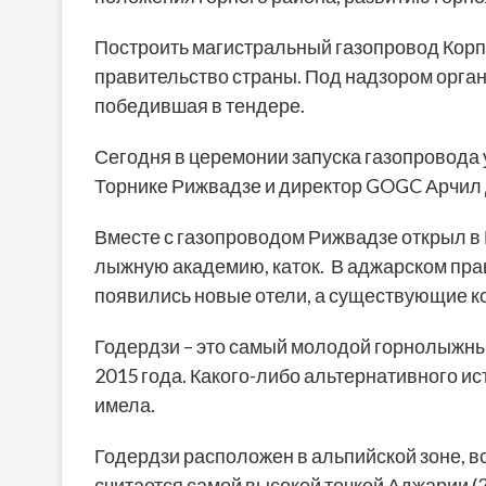
Построить магистральный газопровод Корп
правительство страны. Под надзором орга
победившая в тендере.
Сегодня в церемонии запуска газопровода
Торнике Рижвадзе и директор GOGC Арчил 
Вместе с газопроводом Рижвадзе открыл в 
лыжную академию, каток. В аджарском прави
появились новые отели, а существующие к
Годердзи – это самый молодой горнолыжный
2015 года. Какого-либо альтернативного ис
имела.
Годердзи расположен в альпийской зоне, вс
считается самой высокой точкой Аджарии (2