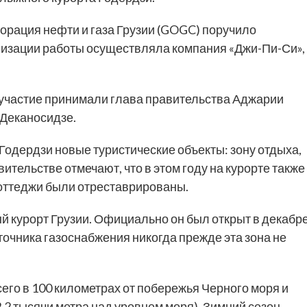
орация нефти и газа Грузии (GOGC) поручило
низации работы осуществляла компания «Джи-Пи-Си»,
 участие принимали глава правительства Аджарии
Деканосидзе.
Годердзи новые туристические объекты: зону отдыха,
тельстве отмечают, что в этом году на курорте также
оттеджи были отреставрированы.
 курорт Грузии. Официально он был открыт в декабр
точника газоснабжения никогда прежде эта зона не
его в 100 километрах от побережья Черного моря и
,2 тысячи метра над уровнем моря). Зимний сезон