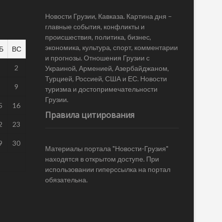
Новости Грузии, Кавказа. Картина дня –
главные события, конфликты и
происшествия, политика, бизнес,
экономика, культура, спорт, комментарии
Б
ВС
и прогнозы. Отношения Грузии с
1
2
Украиной, Арменией, Азербайджаном,
Турцией, Россией, США и ЕС. Новости
8
9
туризма и достопримечательности
Грузии.
5
16
Правила цитирования
2
23
9
30
Материалы портала "Новости-Грузия"
находятся в открытом доступе. При
использовании гиперссылка на портал
обязательна.