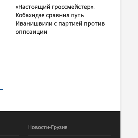
«Настоящий гроссмейстер»:
@ქართული ოცნება / Georgian Dream
Кобахидзе сравнил путь
Иванишвили с партией против
оппозиции
Новости-Грузия