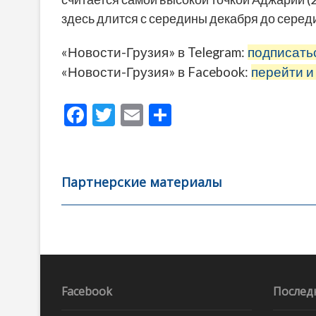
здесь длится с середины декабря до серед
«Новости-Грузия» в Telegram:
подписать
«Новости-Грузия» в Facebook:
перейти и
F
T
E
О
ac
w
m
тп
e
itt
ai
р
b
er
l
а
Партнерские материалы
o
в
o
и
k
ть
Навигация
по
записям
Facebook
Послед