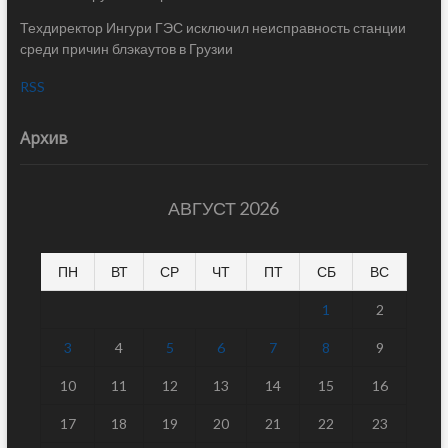
Техдиректор Ингури ГЭС исключил неисправность станции
среди причин блэкаутов в Грузии
RSS
Архив
АВГУСТ 2026
ПН
ВТ
СР
ЧТ
ПТ
СБ
ВС
1
2
3
4
5
6
7
8
9
10
11
12
13
14
15
16
17
18
19
20
21
22
23