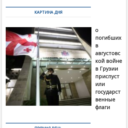
по
КАРТИНА ДНЯ
записям
В память
о
погибших
в
августовс
кой войне
в Грузии
приспуст
или
государст
венные
флаги