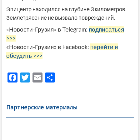
Эпицентр находился на глубине 3 километров.
Землетрясение не вызвало повреждений.
«Новости-Грузия» в Telegram:
подписаться
>>>
«Новости-Грузия» в Facebook:
перейти и
обсудить >>>
F
T
E
О
ac
w
m
тп
e
itt
ai
р
b
er
l
а
Партнерские материалы
o
в
o
и
k
ть
Навигация