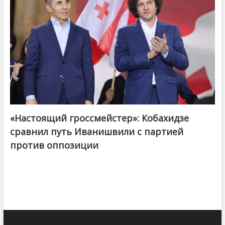
«Настоящий гроссмейстер»: Кобахидзе
@ქართული ოცნება / Georgian Dream
сравнил путь Иванишвили с партией
против оппозиции