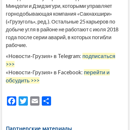
Миндели и Дзидзигури, которыми управляет
горнодобывающая компания «Сакнахшири»
(«Грузуголь», ред.). Остальные 25 карьеров по
добыче угля в районе не работают с июля 2018
года после серии аварий, в которых погибли
рабочие.
«Новости-Грузия» в Telegram:
подписаться
>>>
«Новости-Грузия» в Facebook:
перейти и
обсудить >>>
F
T
E
О
ac
w
m
тп
e
itt
ai
р
b
er
l
а
Партнерские материалы