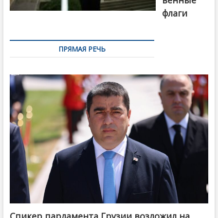
флаги
ПРЯМАЯ РЕЧЬ
Спикер парламента Грузии возложил на