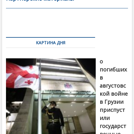
o
в
o
и
k
ть
Навигация
по
КАРТИНА ДНЯ
записям
В память
о
погибших
в
августовс
кой войне
в Грузии
приспуст
или
государст
венные