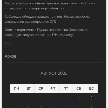
Масштабы «проекта века» урезают: правительство Грузии
сокращает параметры порта Анаклия
Кобахидзе обещает назвать причины блэкаутов после
завершения расследования СГБ
Спикер парламента Грузии возложил на Саакашвили
косвенную вину за вторжение РФ в Украину
RSS
Архив
АВГУСТ 2026
ПН
ВТ
СР
ЧТ
ПТ
СБ
ВС
1
2
3
4
5
6
7
8
9