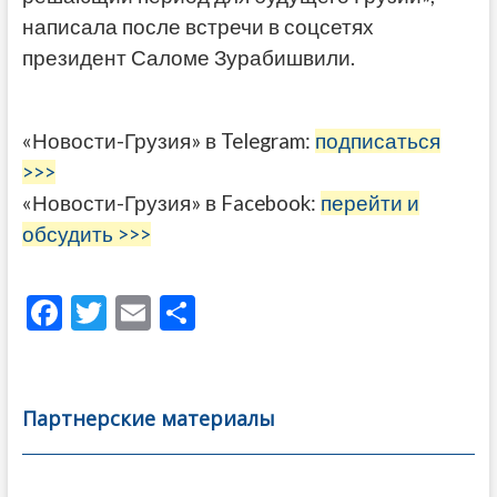
написала после встречи в соцсетях
президент Саломе Зурабишвили.
«Новости-Грузия» в Telegram:
подписаться
>>>
«Новости-Грузия» в Facebook:
перейти и
обсудить >>>
F
T
E
О
ac
w
m
тп
e
itt
ai
р
b
er
l
а
Партнерские материалы
o
в
o
и