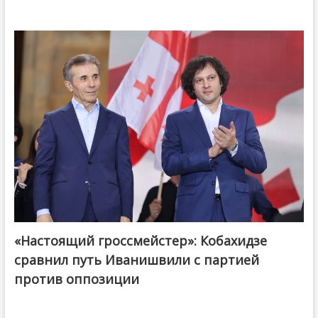
«Настоящий гроссмейстер»: Кобахидзе
@ქართული ოცნება / Georgian Dream
сравнил путь Иванишвили с партией
против оппозиции