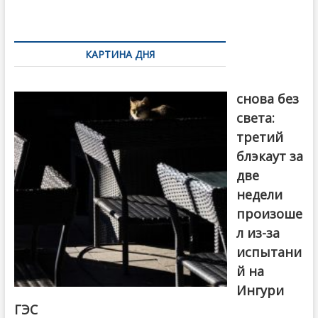
k
ть
Навигация
по
КАРТИНА ДНЯ
записям
Грузия
снова без
света:
третий
блэкаут за
две
недели
произоше
л из-за
испытани
й на
Ингури
ГЭС