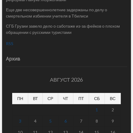
Еще две несовершеннолетние задержаны по делу о
смертельном избиении учителя в Тбилиси
СГБ Грузии завело дело о саботаже из-за фейков о плохом
обращении с русскими туристами
RSS
Архив
АВГУСТ 2026
ПН
ВТ
СР
ЧТ
ПТ
СБ
ВС
1
2
3
4
5
6
7
8
9
10
11
12
13
14
15
16