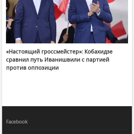
«Настоящий гроссмейстер»: Кобахидзе
@ქართული ოცნება / Georgian Dream
сравнил путь Иванишвили с партией
против оппозиции
Facebook