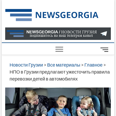
Skip
to
Нов
САМАЯ
content
АКТУАЛ
Гру
ИНФОР
О СОБ
В ГРУЗ
НОВОС
M
ГРУЗИИ
e
ОНЛАЙН
n
Новости Грузии
>
Все материалы
>
Главное
>
САЙТЕ 
u
НПО в Грузии предлагают ужесточить правила
НАЙДЕ
B
перевозки детей в автомобилях
НОВОС
u
ПОЛИТ
t
ЭКОНО
t
КУЛЬТУ
o
СПОРТА
n
МНОГО