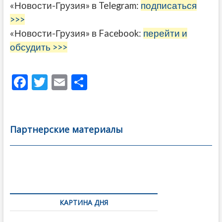
«Новости-Грузия» в Telegram:
подписаться
>>>
«Новости-Грузия» в Facebook:
перейти и
обсудить >>>
F
T
E
О
ac
w
m
тп
e
itt
ai
р
b
er
l
а
Партнерские материалы
o
в
o
и
k
ть
Навигация
по
КАРТИНА ДНЯ
записям
Фотовыставка