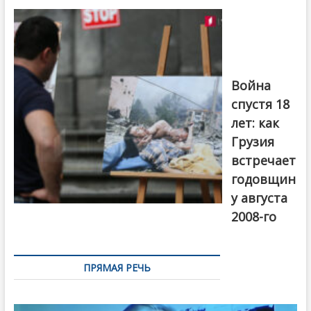
на тему
августовской
войны 2008
года в Тбилиси,
август 2018
года. Фото:
Война
Первый канал
спустя 18
лет: как
Грузия
встречает
годовщин
у августа
2008-го
ПРЯМАЯ РЕЧЬ