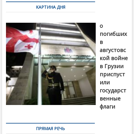
по
КАРТИНА ДНЯ
записям
В память
о
погибших
в
августовс
кой войне
в Грузии
приспуст
или
государст
венные
флаги
ПРЯМАЯ РЕЧЬ