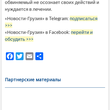
обвиняемый не осознает своих действий и
нуждается в лечении.
«Новости-Грузия» в Telegram:
подписаться
>>>
«Новости-Грузия» в Facebook:
перейти и
обсудить >>>
F
T
E
О
ac
w
m
тп
e
itt
ai
р
b
er
l
а
Партнерские материалы
o
в
o
и
k
ть
Навигация