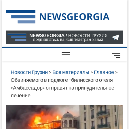
Skip
to
Нов
САМАЯ
content
АКТУАЛ
Гру
ИНФОР
О СОБ
В ГРУЗ
НОВОС
M
ГРУЗИИ
e
ОНЛАЙН
n
Новости Грузии
>
Все материалы
>
Главное
>
САЙТЕ 
u
Обвиняемого в поджоге тбилисского отеля
НАЙДЕ
B
«Амбассадор» отправят на принудительное
НОВОС
u
лечение
ПОЛИТ
t
ЭКОНО
t
КУЛЬТУ
o
СПОРТА
n
МНОГО