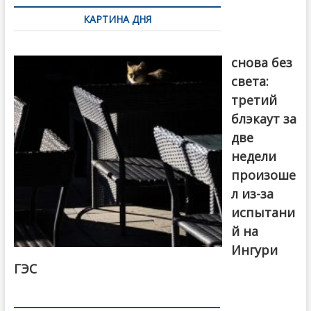
по
КАРТИНА ДНЯ
записям
Грузия
снова без
света:
третий
блэкаут за
две
недели
произоше
л из-за
испытани
й на
Ингури
ГЭС