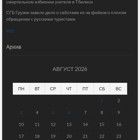
смертельном избиении учителя в Тбилиси
СГБ Грузии завело дело о саботаже из-за фейков о плохом
обращении с русскими туристами
RSS
Архив
АВГУСТ 2026
ПН
ВТ
СР
ЧТ
ПТ
СБ
ВС
1
2
3
4
5
6
7
8
9
10
11
12
13
14
15
16
17
18
19
20
21
22
23