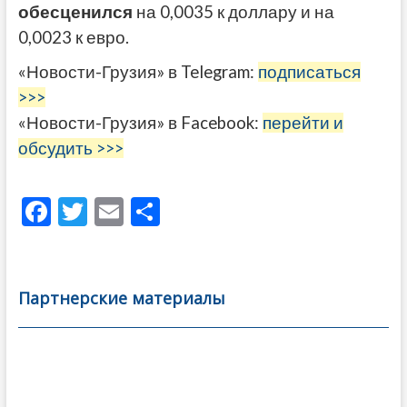
обесценился
на 0,0035 к доллару и на
0,0023 к евро.
«Новости-Грузия» в Telegram:
подписаться
>>>
«Новости-Грузия» в Facebook:
перейти и
обсудить >>>
F
T
E
О
ac
w
m
тп
e
itt
ai
р
b
er
l
а
Партнерские материалы
o
в
o
и
k
ть
Навигация