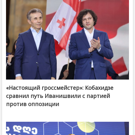
«Настоящий гроссмейстер»: Кобахидзе
@ქართული ოცნება / Georgian Dream
сравнил путь Иванишвили с партией
против оппозиции