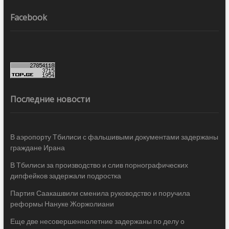
Facebook
Последние новости
В аэропорту Тбилиси с фальшивыми документами задержаны
граждане Ирана
В Тбилиси за производство и слив порнографических
дипфейков задержали подростка
Партия Саакашвили сменила руководство и поручила
реформы Нануке Жоржолиани
Еще две несовершеннолетние задержаны по делу о