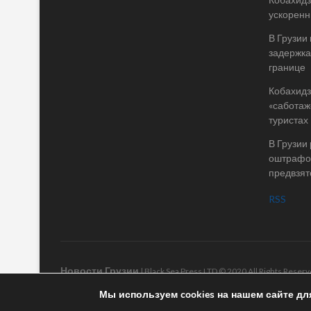
ускоренн
В Грузии
задержка
границе
Кобахидз
«саботаж
туристах
В Грузии
оштрафов
предвзят
RSS
Новости Грузии
| Black Sea Press LTD © 2020 All Rights Rese
Мы используем cookies на нашем сайте дл