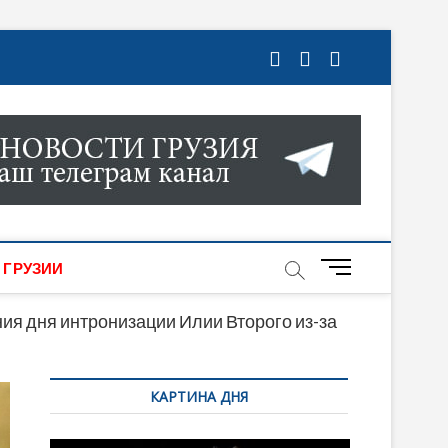
ГРУЗИИ. НОВОСТИ ГРУЗИИ ОНЛАЙН. НА
МИКИ, КУЛЬТУРЫ, СПОРТА И МНОГОЕ
M
 ГРУЗИИ
e
n
ия дня интронизации Илии Второго из-за
u
B
КАРТИНА ДНЯ
u
t