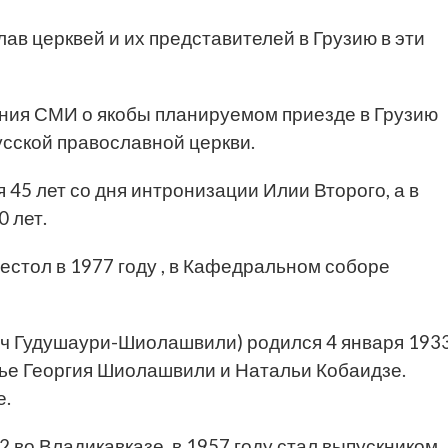
лав церквей и их представителей в Грузию в эти
ния СМИ о якобы планируемом приезде в Грузию
усской православной церкви.
я 45 лет со дня интронизации Илии Второго, а в
0 лет.
стол в 1977 году , в Кафедральном соборе
ич Гудушаури-Шиолашвили) родился 4 января 193
мье Георгия Шиолашвили и Натальи Кобаидзе.
е.
 во Владикавказе, в 1957 году стал выпускником