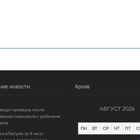
ние новости
Архив
АВГУСТ 2026
одит проверку после
вания самосвала с ребенком
вели
ПН
ВТ
СР
ЧТ
ПТ
С
и в Батуми за 4 часа:
е лично протестировал