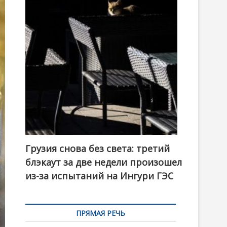
t
o
n
Грузия снова без света: третий
блэкаут за две недели произошел
из-за испытаний на Ингури ГЭС
ПРЯМАЯ РЕЧЬ