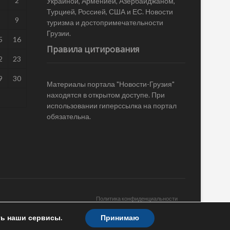
1
2
Украиной, Арменией, Азербайджаном,
Турцией, Россией, США и ЕС. Новости
8
9
туризма и достопримечательности
Грузии.
5
16
Правила цитирования
2
23
9
30
Материалы портала "Новости-Грузия"
находятся в открытом доступе. При
использовании гиперссылка на портал
обязательна.
Политика конфиденциальности
ть наши сервисы.
Принимаю