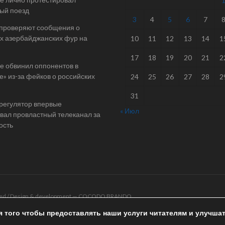
ый поезд
3
4
5
6
7
 проверяют сообщения о
х азербайджанских фур на
10
11
12
13
14
1
17
18
19
20
21
2
е обвинил оппонентов в
е» из-за фейков о российских
24
25
26
27
28
2
31
 регулятор впервые
« Июл
ал провластный телеканал за
ость
rved / Design & development —
COCODO BRANDO
я того чтобы предоставлять наши услуги читателям и улучша