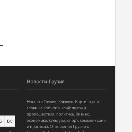
Новости-Грузия
Новости Грузии, Кавказа. Картина дня –
главные события, конфликты и
происшествия, политика, бизнес,
экономика, культура, спорт, комментарии
Б
ВС
и прогнозы. Отношения Грузии с