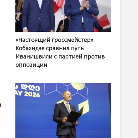
«Настоящий гроссмейстер»:
@ქართული ოცნება / Georgian Dream
Кобахидзе сравнил путь
Иванишвили с партией против
оппозиции
3