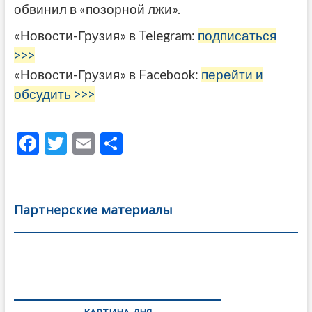
обвинил в «позорной лжи».
«Новости-Грузия» в Telegram:
подписаться
>>>
«Новости-Грузия» в Facebook:
перейти и
обсудить >>>
F
T
E
О
ac
w
m
тп
e
itt
ai
р
b
er
l
а
Партнерские материалы
o
в
o
и
k
ть
Навигация
по