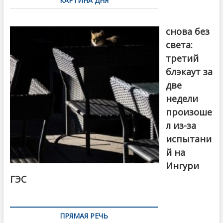
КАРТИНА ДНЯ
записям
Грузия
снова без
света:
третий
блэкаут за
две
недели
произоше
л из-за
испытани
й на
Ингури
ГЭС
ПРЯМАЯ РЕЧЬ