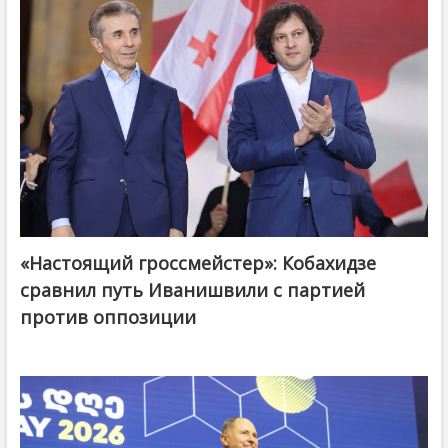
«Настоящий гроссмейстер»: Кобахидзе
@ქართული ოცნება / Georgian Dream
сравнил путь Иванишвили с партией
против оппозиции