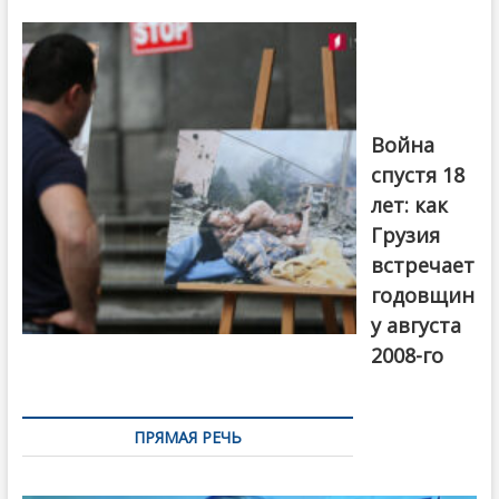
Фотовыставка
на тему
августовской
войны 2008
года в Тбилиси,
август 2018
года. Фото:
Война
Первый канал
спустя 18
лет: как
Грузия
встречает
годовщин
у августа
2008-го
ПРЯМАЯ РЕЧЬ