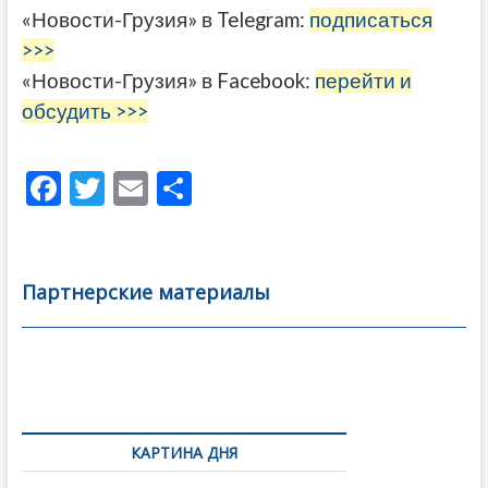
«Новости-Грузия» в Telegram:
подписаться
>>>
«Новости-Грузия» в Facebook:
перейти и
обсудить >>>
F
T
E
О
ac
w
m
тп
e
itt
ai
р
b
er
l
а
Партнерские материалы
o
в
o
и
k
ть
Навигация
по
КАРТИНА ДНЯ
записям