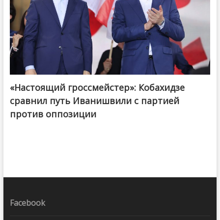
«Настоящий гроссмейстер»: Кобахидзе
@ქართული ოცნება / Georgian Dream
сравнил путь Иванишвили с партией
против оппозиции
Facebook