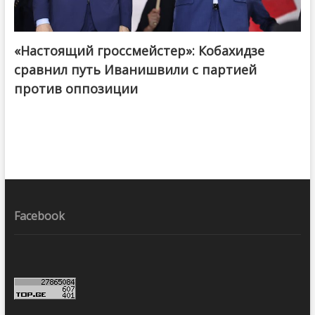
«Настоящий гроссмейстер»: Кобахидзе
@ქართული ოცნება / Georgian Dream
сравнил путь Иванишвили с партией
против оппозиции
Facebook