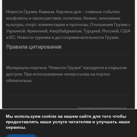
Новости Грузии, Кавказа. Картина дня – главные события,
конфликты и происшествия, политика, бизнес, экономика,
культура, спорт, комментарии и прогнозы. Отношения Грузии с
Украиной, Арменией, Азербайджаном, Турцией, Россией, США
и ЕС. Новости туризма и достопримечательности Грузии.
Правила цитирования
Материалы портала "Новости-Грузия" находятся в открытом
доступе. При использовании гиперссылка на портал
обязательна.
Политика конфиденциальности
Мы используем cookies на нашем сайте для того чтобы
Новости Грузии
| Black Sea Press LTD © 2020 All Rights Reserved /
предоставлять наши услуги читателям и улучшать наши
Design & development —
COCODO BRANDO
сервисы.