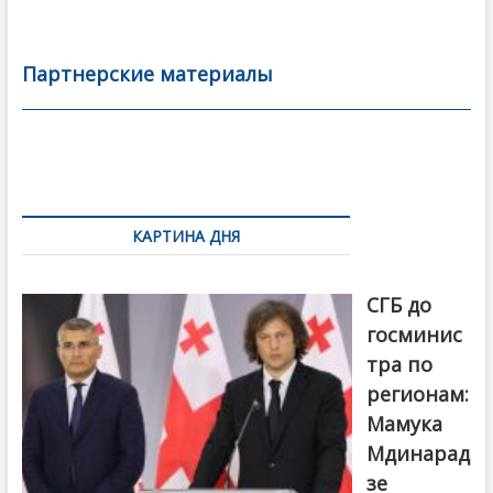
ac
w
m
тп
e
itt
ai
р
b
er
l
а
Партнерские материалы
o
в
o
и
k
ть
Навигация
по
КАРТИНА ДНЯ
записям
От главы
СГБ до
госминис
тра по
регионам:
Мамука
Мдинарад
зе