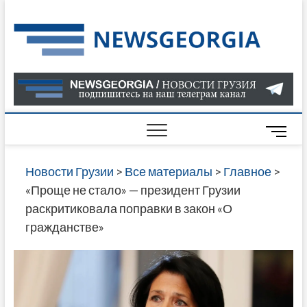
Skip
to
Нов
САМАЯ
content
АКТУАЛ
Гру
ИНФОР
О СОБ
В ГРУЗ
НОВОС
M
ГРУЗИИ
e
ОНЛАЙН
n
Новости Грузии
>
Все материалы
>
Главное
>
САЙТЕ 
u
«Проще не стало» — президент Грузии
НАЙДЕ
B
раскритиковала поправки в закон «О
НОВОС
u
гражданстве»
ПОЛИТ
t
ЭКОНО
t
КУЛЬТУ
o
СПОРТА
n
МНОГО