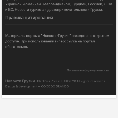
Украиной, Арменией, Азербайджаном, Турцией, Россией, США
и ЕС. Новости туризма и достопримечательности Грузии.
Правила цитирования
Материалы портала "Новости-Грузия" находятся в открытом
доступе. При использовании гиперссылка на портал
обязательна.
Политика конфиденциальности
Новости Грузии
| Black Sea Press LTD © 2020 All Rights Reserved /
Design & development —
COCODO BRANDO