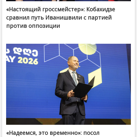
«Настоящий гроссмейстер»: Кобахидзе
@ქართული ოცნება / Georgian Dream
сравнил путь Иванишвили с партией
против оппозиции
«Надеемся, это временно»: посол