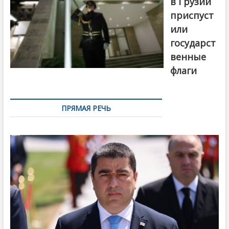
в Грузии
приспуст
или
государст
венные
флаги
ПРЯМАЯ РЕЧЬ