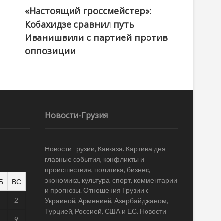
«Настоящий гроссмейстер»:
@ქართული ოცნება / Georgian Dream
Кобахидзе сравнил путь
Иванишвили с партией против
оппозиции
Новости-Грузия
Новости Грузии, Кавказа. Картина дня –
главные события, конфликты и
происшествия, политика, бизнес,
экономика, культура, спорт, комментарии
Б
ВС
и прогнозы. Отношения Грузии с
1
2
Украиной, Арменией, Азербайджаном,
Турцией, Россией, США и ЕС. Новости
8
9