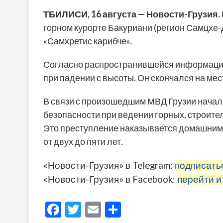
ТБИЛИСИ, 16 августа — Новости-Грузия.
горном курорте Бакуриани (регион Самцхе-
«Самхретис карибче».
Согласно распространившейся информации
при падении с высоты. Он скончался на мес
В связи с произошедшим МВД Грузии начал
безопасности при ведении горных, строител
Это преступление наказывается домашним 
от двух до пяти лет.
«Новости-Грузия» в Telegram:
подписать
«Новости-Грузия» в Facebook:
перейти и
F
T
E
О