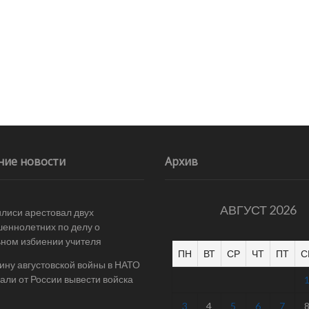
ние новости
Архив
АВГУСТ 2026
илиси арестовал двух
еннолетних по делу о
ном избиении учителя
ПН
ВТ
СР
ЧТ
ПТ
С
ину августовской войны в НАТО
али от России вывести войска
3
4
5
6
7