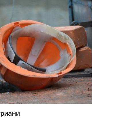
уриани