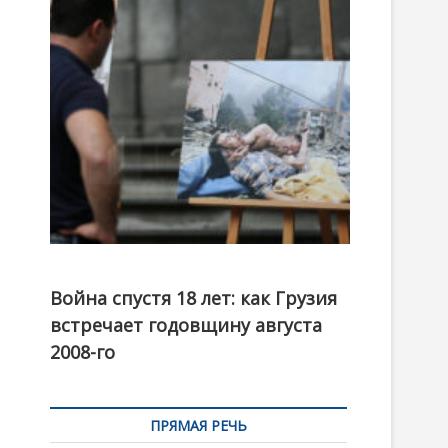
t
o
n
Фотовыставка на тему августовской войны 2008
года в Тбилиси, август 2018 года. Фото: Первый
Война спустя 18 лет: как Грузия
канал
встречает годовщину августа
2008-го
ПРЯМАЯ РЕЧЬ