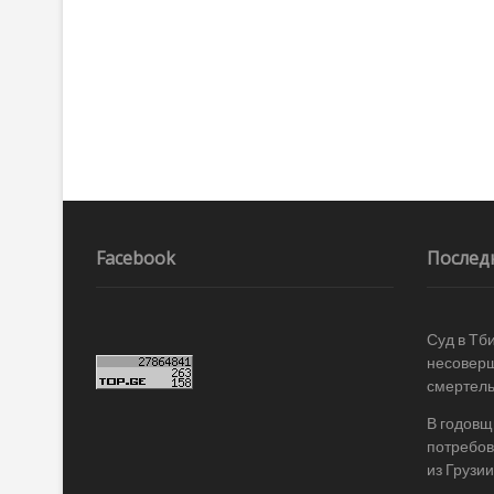
Facebook
Послед
Суд в Тб
несоверш
смертель
В годовщ
потребов
из Грузии