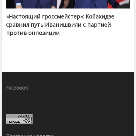
«Настоящий гроссмейстер»: Кобахидзе
@ქართული ოცნება / Georgian Dream
сравнил путь Иванишвили с партией
против оппозиции
Facebook