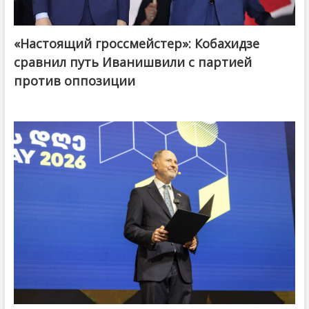
«Настоящий гроссмейстер»: Кобахидзе
@ქართული ოცნება / Georgian Dream
сравнил путь Иванишвили с партией
против оппозиции