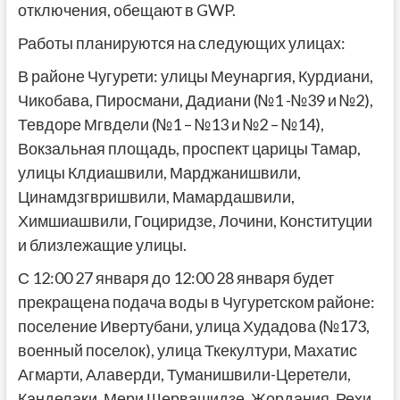
отключения, обещают в GWP.
Работы планируются на следующих улицах:
В районе Чугурети: улицы Меунаргия, Курдиани,
Чикобава, Пиросмани, Дадиани (№1 -№39 и №2),
Тевдоре Мгвдели (№1 – №13 и №2 – №14),
Вокзальная площадь, проспект царицы Тамар,
улицы Клдиашвили, Марджанишвили,
Цинамдзгвришвили, Мамардашвили,
Химшиашвили, Гоциридзе, Лочини, Конституции
и близлежащие улицы.
С 12:00 27 января до 12:00 28 января будет
прекращена подача воды в Чугуретском районе:
поселение Ивертубани, улица Худадова (№173,
военный поселок), улица Ткекултури, Махатис
Агмарти, Алаверди, Туманишвили-Церетели,
Канделаки, Мери Шервашидзе, Жордания, Рехи