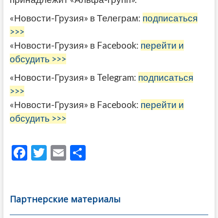
«Новости-Грузия» в Телеграм:
подписаться
>>>
«Новости-Грузия» в Facebook:
перейти и
обсудить >>>
«Новости-Грузия» в Telegram:
подписаться
>>>
«Новости-Грузия» в Facebook:
перейти и
обсудить >>>
F
T
E
О
ac
w
m
тп
e
itt
ai
р
b
er
l
а
Партнерские материалы
o
в