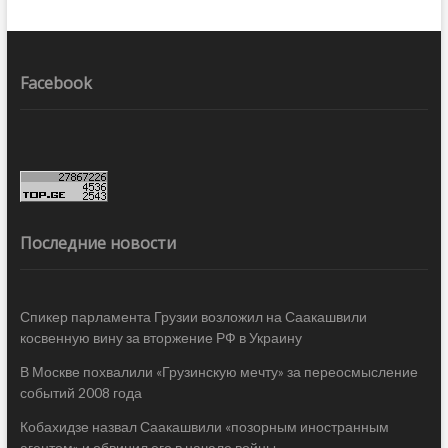
Facebook
Последние новости
Спикер парламента Грузии возложил на Саакашвили
косвенную вину за вторжение РФ в Украину
В Москве похвалили «Грузинскую мечту» за переосмысление
событий 2008 года
Кобахидзе назвал Саакашвили «позорным иностранным
агентом» и обвинил его в начале войны