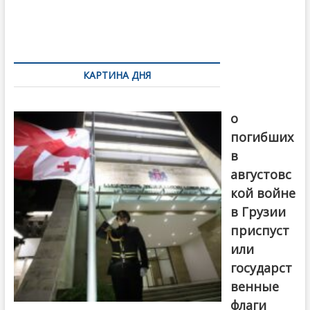
o
и
k
ть
Навигация
по
КАРТИНА ДНЯ
записям
В память
о
погибших
в
августовс
кой войне
в Грузии
приспуст
или
государст
венные
флаги