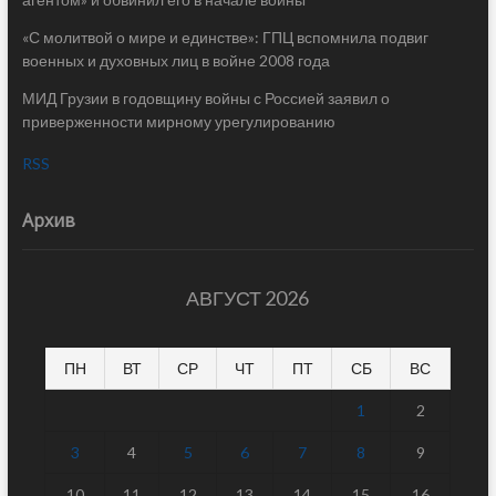
«С молитвой о мире и единстве»: ГПЦ вспомнила подвиг
военных и духовных лиц в войне 2008 года
МИД Грузии в годовщину войны с Россией заявил о
приверженности мирному урегулированию
RSS
Архив
АВГУСТ 2026
ПН
ВТ
СР
ЧТ
ПТ
СБ
ВС
1
2
3
4
5
6
7
8
9
10
11
12
13
14
15
16