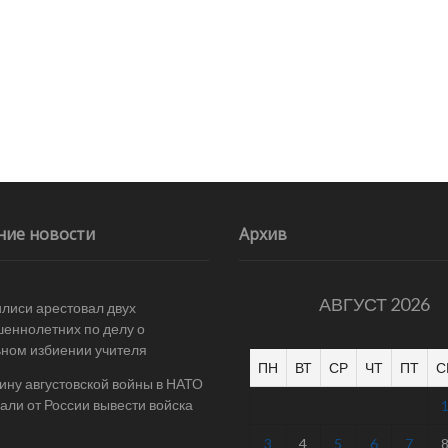
ние новости
Архив
АВГУСТ 2026
илиси арестовал двух
еннолетних по делу о
ном избиении учителя
ПН
ВТ
СР
ЧТ
ПТ
С
ину августовской войны в НАТО
али от России вывести войска
3
4
5
6
7