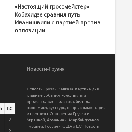
«Настоящий гроссмейстер»:
@ქართული ოცნება / Georgian Dream
Кобахидзе сравнил путь
Иванишвили с партией против
оппозиции
Новости-Грузия
Новости Грузии, Кавказа. Картина дня –
главные события, конфликты и
происшествия, политика, бизнес,
экономика, культура, спорт, комментарии
Б
ВС
и прогнозы. Отношения Грузии с
1
2
Украиной, Арменией, Азербайджаном,
Турцией, Россией, США и ЕС. Новости
8
9