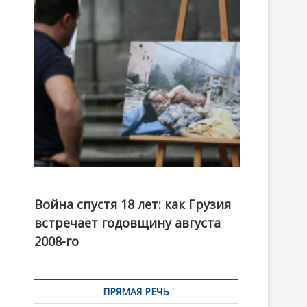
t
o
n
Фотовыставка на тему августовской войны 2008
года в Тбилиси, август 2018 года. Фото: Первый
Война спустя 18 лет: как Грузия
канал
встречает годовщину августа
2008-го
ПРЯМАЯ РЕЧЬ