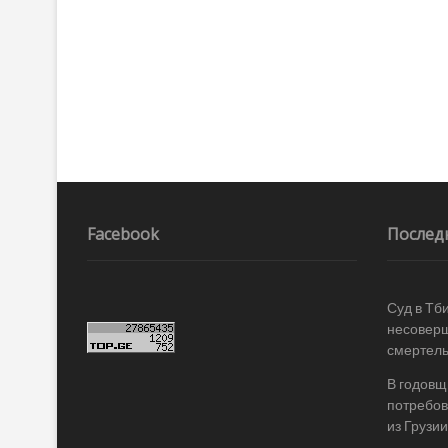
Facebook
Послед
Суд в Тб
несоверш
смертель
В годовщ
потребов
из Грузии