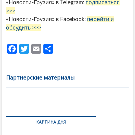
«Новости-Грузия» в Telegram:
подписаться
>>>
«Новости-Грузия» в Facebook:
перейти и
обсудить >>>
F
T
E
О
ac
w
m
тп
e
itt
ai
р
b
er
l
а
Партнерские материалы
o
в
o
и
k
ть
Навигация
по
КАРТИНА ДНЯ
записям
Фотовыставка