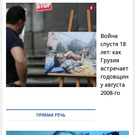
на тему
августовской
войны 2008
года в Тбилиси,
август 2018
года. Фото:
Война
Первый канал
спустя 18
лет: как
Грузия
встречает
годовщин
у августа
2008-го
ПРЯМАЯ РЕЧЬ