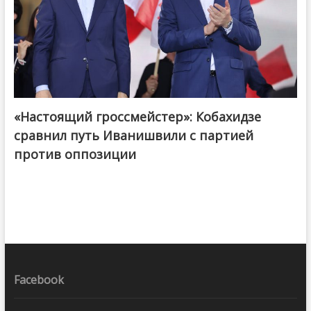
«Настоящий гроссмейстер»: Кобахидзе
@ქართული ოცნება / Georgian Dream
сравнил путь Иванишвили с партией
против оппозиции
Facebook