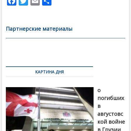
F
T
E
О
ac
w
m
тп
e
itt
ai
р
b
er
l
а
Партнерские материалы
o
в
o
и
k
ть
Навигация
по
КАРТИНА ДНЯ
записям
В память
о
погибших
в
августовс
кой войне
в Грузии