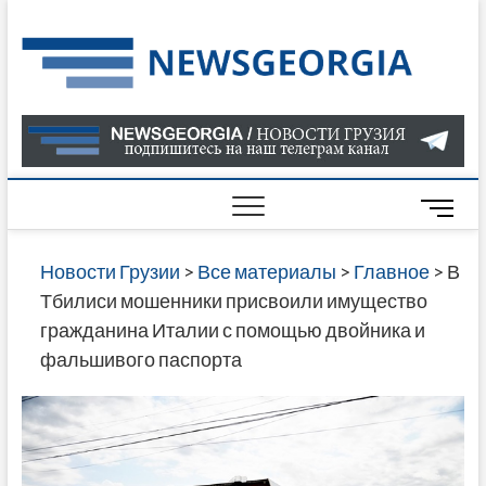
Skip
to
Нов
САМАЯ
content
АКТУАЛ
Гру
ИНФОР
О СОБ
В ГРУЗ
НОВОС
M
ГРУЗИИ
e
ОНЛАЙН
n
Новости Грузии
>
Все материалы
>
Главное
>
В
САЙТЕ 
u
Тбилиси мошенники присвоили имущество
НАЙДЕ
B
гражданина Италии с помощью двойника и
НОВОС
u
фальшивого паспорта
ПОЛИТ
t
ЭКОНО
t
КУЛЬТУ
o
СПОРТА
n
МНОГО