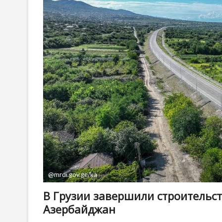
@mrdi.gov.ge/ka
В Грузии завершили строительст
Азербайджан