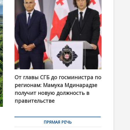
t
o
n
От главы СГБ до госминистра по
регионам: Мамука Мдинарадзе
получит новую должность в
правительстве
ПРЯМАЯ РЕЧЬ