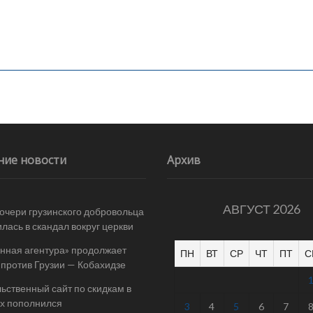
ние новости
Архив
АВГУСТ 2026
очери грузинского добровольца
лась в скандал вокруг церкви
нная агентура» продолжает
ПН
ВТ
СР
ЧТ
ПТ
С
 против Грузии — Кобахидзе
ьственный сайт по скидкам в
х пополнился
3
4
5
6
7