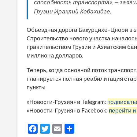
способность транспорта», — заяв
Грузии Ираклий Кобахидзе.
Объездная дорога Бакурцихе–Цнори вкл
Строительство нового участка началось
правительством Грузии и Азиатским бан
миллиона долларов.
Теперь, когда основной поток транспор
планируется полная реабилитация стар
пункты.
«Новости-Грузия» в Telegram:
подписать
«Новости-Грузия» в Facebook:
перейти и
F
T
E
О