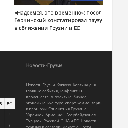
«Надеемся, это временно»: посол
Герчинский констатировал паузу
в сближении Грузии и ЕС
Новости-Грузия
Новости Грузии, Кавказа. Картина дня –
главные события, конфликты и
происшествия, политика, бизнес,
экономика, культура, спорт, комментарии
Б
ВС
и прогнозы. Отношения Грузии с
1
2
Украиной, Арменией, Азербайджаном,
Турцией, Россией, США и ЕС. Новости
8
9
туризма и достопримечательности