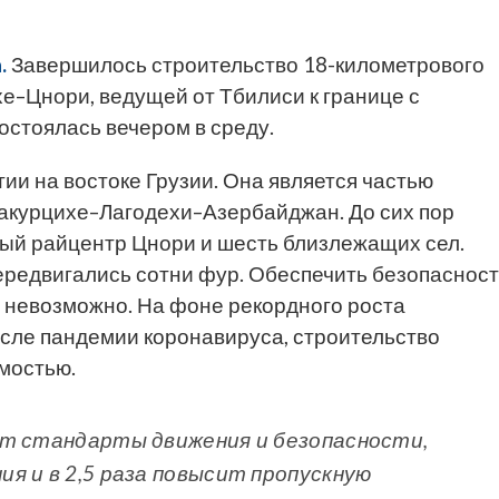
.
Завершилось строительство 18-километрового
е–Цнори, ведущей от Тбилиси к границе с
стоялась вечером в среду.
ии на востоке Грузии. Она является частью
курцихе–Лагодехи–Азербайджан. До сих пор
ый райцентр Цнори и шесть близлежащих сел.
редвигались сотни фур. Обеспечить безопаснос
 невозможно. На фоне рекордного роста
осле пандемии коронавируса, строительство
мостью.
ит стандарты движения и безопасности,
я и в 2,5 раза повысит пропускную