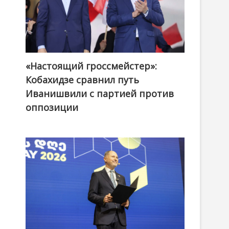
«Настоящий гроссмейстер»:
@ქართული ოცნება / Georgian Dream
8
Кобахидзе сравнил путь
Иванишвили с партией против
оппозиции