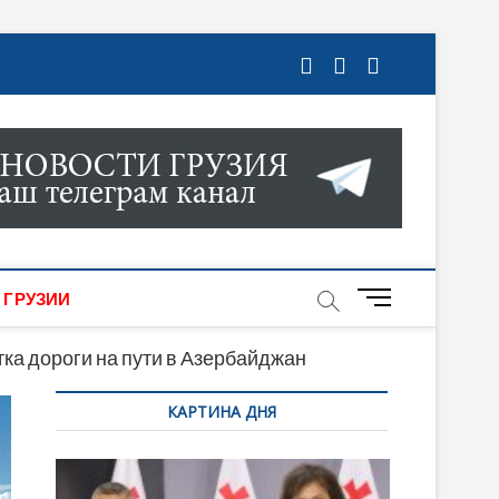
ГРУЗИИ. НОВОСТИ ГРУЗИИ ОНЛАЙН. НА
МИКИ, КУЛЬТУРЫ, СПОРТА И МНОГОЕ
M
 ГРУЗИИ
e
n
тка дороги на пути в Азербайджан
u
КАРТИНА ДНЯ
B
u
t