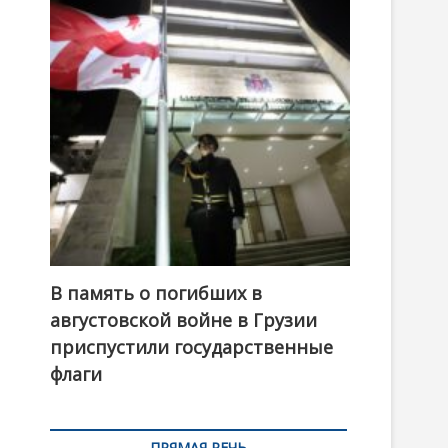
t
o
n
В память о погибших в
августовской войне в Грузии
приспустили государственные
флаги
ПРЯМАЯ РЕЧЬ