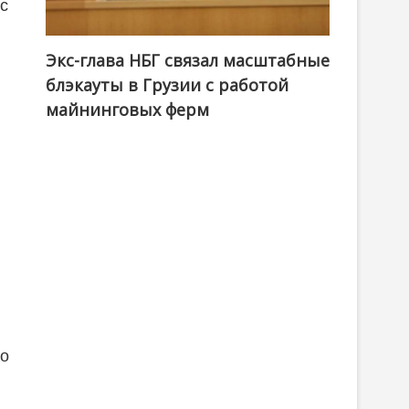
ус
Экс-глава НБГ связал масштабные
блэкауты в Грузии с работой
майнинговых ферм
го