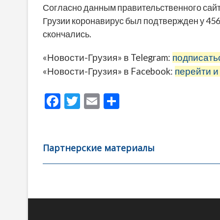
Согласно данным правительственного сайта
Грузии коронавирус был подтвержден у 456
скончались.
«Новости-Грузия» в Telegram:
подписать
«Новости-Грузия» в Facebook:
перейти и
F
T
E
О
ac
w
m
тп
e
itt
ai
р
b
er
l
а
Партнерские материалы
o
в
o
и
k
ть
Навигация
по