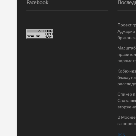
записям
Facebook
Послед
Проект г
Аджарии 
британск
Масштабы
правител
параметр
Кобахидз
блэкауто
расслед
Спикер п
Саакашви
вторжени
В Москве
за перео
RSS