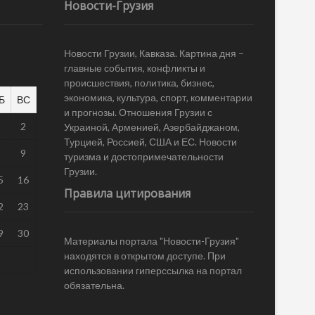
Новости-Грузия
Новости Грузии, Кавказа. Картина дня –
главные события, конфликты и
происшествия, политика, бизнес,
экономика, культура, спорт, комментарии
Б
ВС
и прогнозы. Отношения Грузии с
1
2
Украиной, Арменией, Азербайджаном,
Турцией, Россией, США и ЕС. Новости
8
9
туризма и достопримечательности
Грузии.
5
16
Правила цитирования
2
23
9
30
Материалы портала "Новости-Грузия"
находятся в открытом доступе. При
использовании гиперссылка на портал
обязательна.