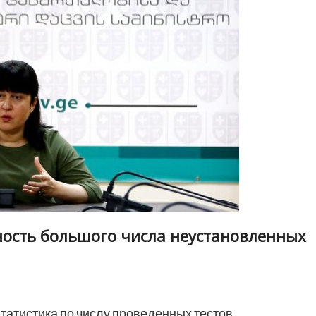
ость большого числа неустановленных
татистика по числу проведенных тестов