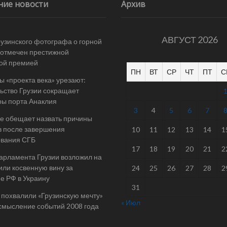
ние новости
Архив
АВГУСТ 2026
рузинского фотографа о горной
отмечен престижной
ой премией
ПН
ВТ
СР
ЧТ
ПТ
С
 «проекта века» урезают:
ьство Грузии сокращает
ы порта Анаклия
3
4
5
6
7
е обещает назвать причины
в после завершения
10
11
12
13
14
1
ования СГБ
17
18
19
20
21
2
арламента Грузии возложил на
ли косвенную вину за
24
25
26
27
28
2
е РФ в Украину
31
 похвалили «Грузинскую мечту»
« Июл
смысление событий 2008 года