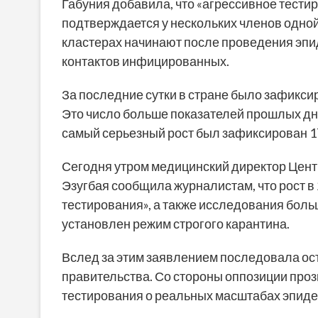
Габуния добавила, что «агрессивное тестир
подтверждается у нескольких членов одной 
кластерах начинают после проведения эпи
контактов инфицированных.
За последние сутки в стране было зафикси
Это число больше показателей прошлых дне
самый серьезный рост был зафиксирован 17 
Сегодня утром медицинский директор Цен
Эзугбая сообщила журналистам, что рост в 
тестирования», а также исследования боль
установлен режим строгого карантина.
Вслед за этим заявлением последовала ост
правительства. Со стороны оппозиции прозв
тестирования о реальных масштабах эпидем