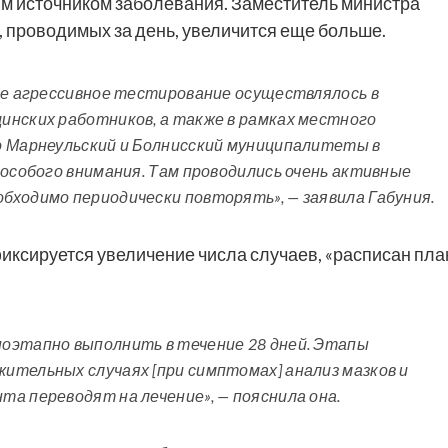
ым источником заболевания. Заместитель министра
, проводимых за день, увеличится еще больше.
те агрессивное тестирование осуществлялось в
инских работников, а также в рамках местного
о Марнеульский и Болнисский муниципалитеты в
 особого внимания. Там проводились очень активные
бходимо периодически повторять», — заявила Габуния.
 фиксируется увеличение числа случаев, «расписан пла
оэтапно выполнить в течение 28 дней. Этапы
ительных случаях [при симптомах] анализ мазков и
а переводят на лечение», — пояснила она.