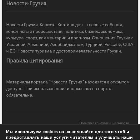
Новости-Грузия
Новости Грузии, Кавказа. Картина дня – главные события,
конфликты и происшествия, политика, бизнес, экономика,
культура, спорт, комментарии и прогнозы. Отношения Грузии с
Украиной, Арменией, Азербайджаном, Турцией, Россией, США
и ЕС. Новости туризма и достопримечательности Грузии.
Правила цитирования
Материалы портала "Новости-Грузия" находятся в открытом
доступе. При использовании гиперссылка на портал
обязательна.
Политика конфиденциальности
Мы используем cookies на нашем сайте для того чтобы
Новости Грузии
| Black Sea Press LTD © 2020 All Rights Reserved /
предоставлять наши услуги читателям и улучшать наши