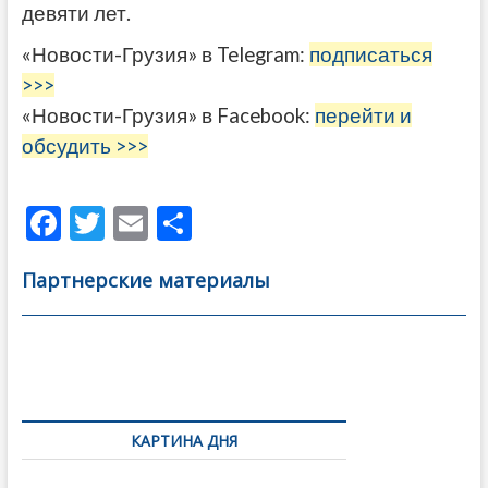
девяти лет.
«Новости-Грузия» в Telegram:
подписаться
>>>
«Новости-Грузия» в Facebook:
перейти и
обсудить >>>
F
T
E
О
ac
w
m
тп
Партнерские материалы
e
itt
ai
р
b
er
l
а
o
в
Навигация
o
и
по
k
ть
КАРТИНА ДНЯ
записям
В память