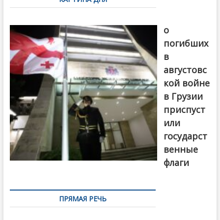
записям
В память
о
погибших
в
августовс
кой войне
в Грузии
приспуст
или
государст
венные
флаги
ПРЯМАЯ РЕЧЬ