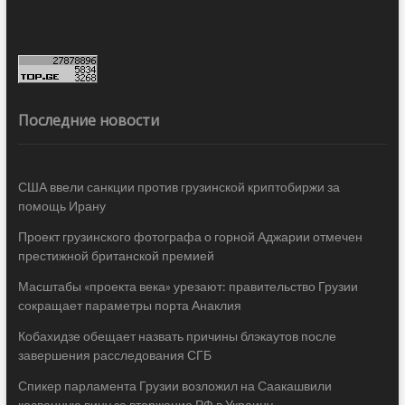
Последние новости
США ввели санкции против грузинской криптобиржи за
помощь Ирану
Проект грузинского фотографа о горной Аджарии отмечен
престижной британской премией
Масштабы «проекта века» урезают: правительство Грузии
сокращает параметры порта Анаклия
Кобахидзе обещает назвать причины блэкаутов после
завершения расследования СГБ
Спикер парламента Грузии возложил на Саакашвили
косвенную вину за вторжение РФ в Украину