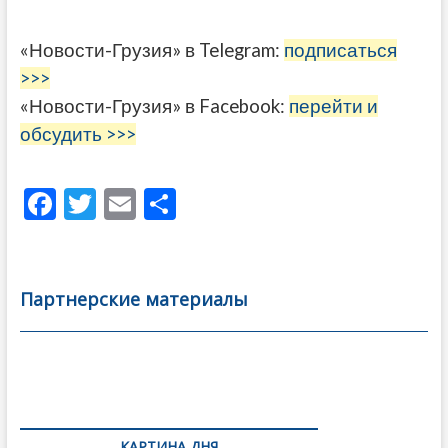
«Новости-Грузия» в Telegram:
подписаться
>>>
«Новости-Грузия» в Facebook:
перейти и
обсудить >>>
F
T
E
О
ac
w
m
тп
e
itt
ai
р
b
er
l
а
Партнерские материалы
o
в
o
и
k
ть
Навигация
по
КАРТИНА ДНЯ