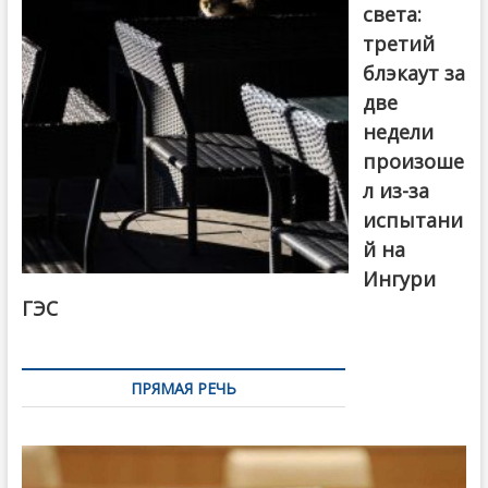
света:
третий
блэкаут за
две
недели
произоше
л из-за
испытани
й на
Ингури
ГЭС
ПРЯМАЯ РЕЧЬ