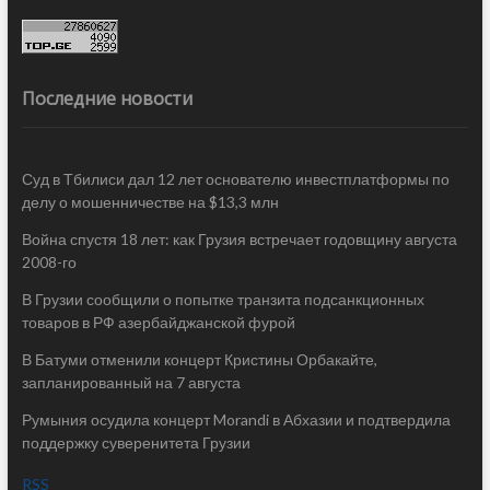
Последние новости
Суд в Тбилиси дал 12 лет основателю инвестплатформы по
делу о мошенничестве на $13,3 млн
Война спустя 18 лет: как Грузия встречает годовщину августа
2008-го
В Грузии сообщили о попытке транзита подсанкционных
товаров в РФ азербайджанской фурой
В Батуми отменили концерт Кристины Орбакайте,
запланированный на 7 августа
Румыния осудила концерт Morandi в Абхазии и подтвердила
поддержку суверенитета Грузии
RSS