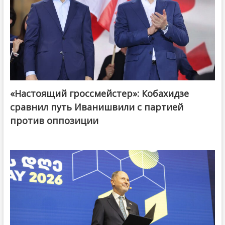
«Настоящий гроссмейстер»: Кобахидзе
@ქართული ოცნება / Georgian Dream
сравнил путь Иванишвили с партией
против оппозиции