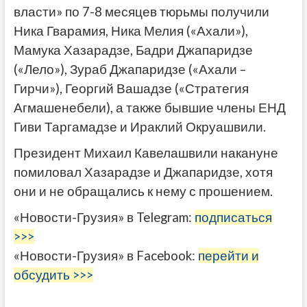
власти» по 7-8 месяцев тюрьмы получили
Ника Гварамия, Ника Мелия («Ахали»),
Мамука Хазарадзе, Бадри Джапаридзе
(«Лело»), Зураб Джапаридзе («Ахали –
Гирчи»), Георгий Вашадзе («Стратегия
Агмашенебели), а также бывшие члены ЕНД
Гиви Таргамадзе и Ираклий Окруашвили.
Президент Михаил Кавелашвили накануне
помиловал Хазарадзе и Джапаридзе, хотя
они и не обращались к нему с прошением.
«Новости-Грузия» в Telegram:
подписаться
>>>
«Новости-Грузия» в Facebook:
перейти и
обсудить >>>