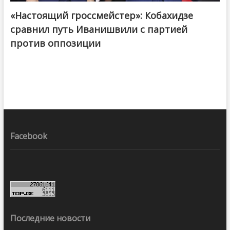
«Настоящий гроссмейстер»: Кобахидзе
@ქართული ოცნება / Georgian Dream
сравнил путь Иванишвили с партией
против оппозиции
Facebook
Последние новости